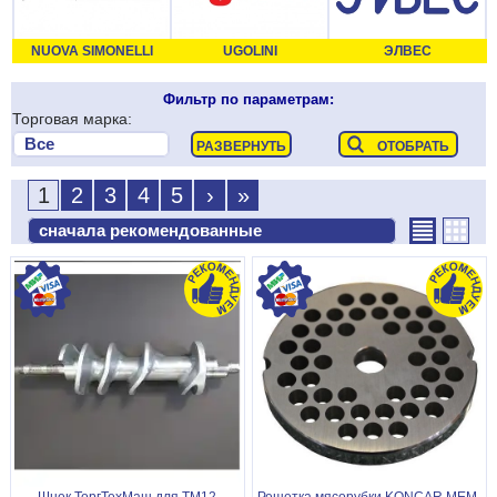
NUOVA SIMONELLI
UGOLINI
ЭЛВЕС
Фильтр по параметрам:
Торговая марка:
1
2
3
4
5
›
»
Шнек ТоргТехМаш для ТМ12
Решетка мясорубки KONCAR MEM-