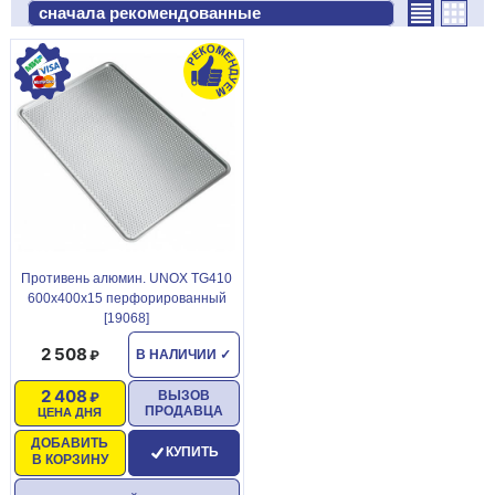
Противень алюмин. UNOX TG410
600х400х15 перфорированный
[19068]
2 508
В НАЛИЧИИ
✓
2 408
ВЫЗОВ
ПРОДАВЦА
ЦЕНА ДНЯ
ДОБАВИТЬ
КУПИТЬ
В КОРЗИНУ