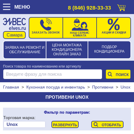
МЕНЮ
8 (846) 928-33-33
ЗАКАЗАТЬ ЗВОНОК
АКЦИИ И СКИДКИ
НАШ СЕРВИС
КЛИМАТА
ЦЕНА МОНТАЖА
ПОДБОР
ЗАЯВКА НА РЕМОНТ И
КОНДИЦИОНЕРА
КОНДИЦИОНЕРА
ОБСЛУЖИВАНИЕ
ОНЛАЙН ЗАКАЗ
Поиск товара по наименованию или артикулу
Главная
>
Кухонная посуда и инвентарь
>
Противени
>
Unox
ПРОТИВЕНИ UNOX
Фильтр по параметрам:
Торговая марка: