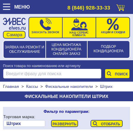
МЕНЮ
8 (846) 928-33-33
ЗАКАЗАТЬ ЗВОНОК
АКЦИИ И СКИДКИ
НАШ СЕРВИС
КЛИМАТА
ЦЕНА МОНТАЖА
ПОДБОР
ЗАЯВКА НА РЕМОНТ И
КОНДИЦИОНЕРА
КОНДИЦИОНЕРА
ОБСЛУЖИВАНИЕ
ОНЛАЙН ЗАКАЗ
Поиск товара по наименованию или артикулу
Главная
>
Кассы
>
Фискальные накопители
>
Штрих
ФИСКАЛЬНЫЕ НАКОПИТЕЛИ ШТРИХ
Фильтр по параметрам:
Торговая марка: