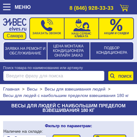
МЕНЮ
8 (846) 928-33-33
ЗАКАЗАТЬ ЗВОНОК
АКЦИИ И СКИДКИ
НАШ СЕРВИС
КЛИМАТА
ЦЕНА МОНТАЖА
ПОДБОР
ЗАЯВКА НА РЕМОНТ И
КОНДИЦИОНЕРА
КОНДИЦИОНЕРА
ОБСЛУЖИВАНИЕ
ОНЛАЙН ЗАКАЗ
Поиск товара по наименованию или артикулу
Главная
>
Весы
>
Весы для взвешивания людей
>
Весы для людей с наибольшим пределом взвешивания 180 кг
ВЕСЫ ДЛЯ ЛЮДЕЙ С НАИБОЛЬШИМ ПРЕДЕЛОМ
ВЗВЕШИВАНИЯ 180 КГ
Фильтр по параметрам:
Наличие на складе: