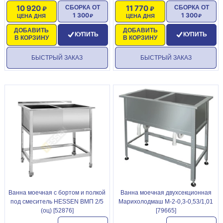
10 920
11 770
СБОРКА ОТ
СБОРКА ОТ
1 300
1 300
ЦЕНА ДНЯ
ЦЕНА ДНЯ
ДОБАВИТЬ
ДОБАВИТЬ
КУПИТЬ
КУПИТЬ
В КОРЗИНУ
В КОРЗИНУ
БЫСТРЫЙ ЗАКАЗ
БЫСТРЫЙ ЗАКАЗ
Ванна моечная с бортом и полкой
Ванна моечная двухсекционная
под смеситель HESSEN ВМП 2/5
Марихолодмаш М-2-0,3-0,53/1,01
(оц) [52876]
[79665]