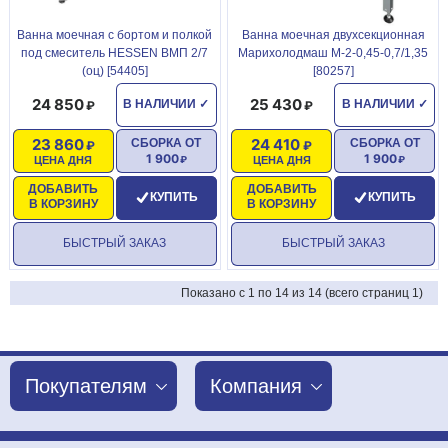
Ванна моечная с бортом и полкой
Ванна моечная двухсекционная
под смеситель HESSEN ВМП 2/7
Марихолодмаш М-2-0,45-0,7/1,35
(оц) [54405]
[80257]
24 850
25 430
В НАЛИЧИИ
✓
В НАЛИЧИИ
✓
23 860
24 410
СБОРКА ОТ
СБОРКА ОТ
1 900
1 900
ЦЕНА ДНЯ
ЦЕНА ДНЯ
ДОБАВИТЬ
ДОБАВИТЬ
КУПИТЬ
КУПИТЬ
В КОРЗИНУ
В КОРЗИНУ
БЫСТРЫЙ ЗАКАЗ
БЫСТРЫЙ ЗАКАЗ
Показано с 1 по 14 из 14 (всего страниц 1)
Покупателям
Компания