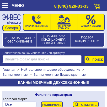
МЕНЮ
8 (846) 928-33-33
ЗАКАЗАТЬ ЗВОНОК
АКЦИИ И СКИДКИ
НАШ СЕРВИС
КЛИМАТА
ЦЕНА МОНТАЖА
ПОДБОР
ЗАЯВКА НА РЕМОНТ И
КОНДИЦИОНЕРА
КОНДИЦИОНЕРА
ОБСЛУЖИВАНИЕ
ОНЛАЙН ЗАКАЗ
Поиск товара по наименованию или артикулу
Главная
>
Нейтральное пищевое оборудование
>
Ванны моечные
>
Ванны моечные Двухсекционные
ВАННЫ МОЕЧНЫЕ ДВУХСЕКЦИОННЫЕ
Фильтр по параметрам:
Торговая марка: