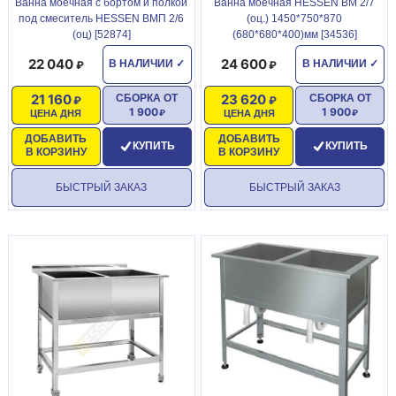
Ванна моечная с бортом и полкой
Ванна моечная HESSEN ВМ 2/7
под смеситель HESSEN ВМП 2/6
(оц.) 1450*750*870
(оц) [52874]
(680*680*400)мм [34536]
22 040
24 600
В НАЛИЧИИ
✓
В НАЛИЧИИ
✓
21 160
23 620
СБОРКА ОТ
СБОРКА ОТ
1 900
1 900
ЦЕНА ДНЯ
ЦЕНА ДНЯ
ДОБАВИТЬ
ДОБАВИТЬ
КУПИТЬ
КУПИТЬ
В КОРЗИНУ
В КОРЗИНУ
БЫСТРЫЙ ЗАКАЗ
БЫСТРЫЙ ЗАКАЗ