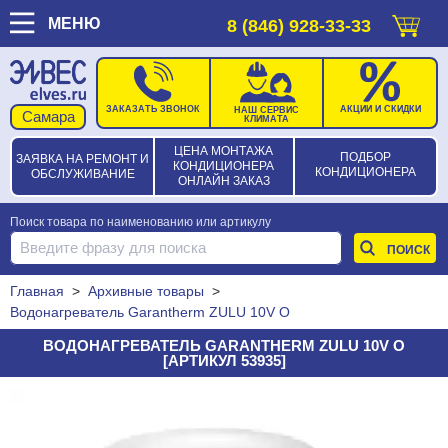
МЕНЮ
8 (846) 928-33-33
ЗАКАЗАТЬ ЗВОНОК
АКЦИИ И СКИДКИ
НАШ СЕРВИС
КЛИМАТА
ЦЕНА МОНТАЖА
ПОДБОР
ЗАЯВКА НА РЕМОНТ И
КОНДИЦИОНЕРА
КОНДИЦИОНЕРА
ОБСЛУЖИВАНИЕ
ОНЛАЙН ЗАКАЗ
Поиск товара по наименованию или артикулу
Главная
>
Архивные товары
>
Водонагреватель Garantherm ZULU 10V O
ВОДОНАГРЕВАТЕЛЬ GARANTHERM ZULU 10V O
[АРТИКУЛ 53935]