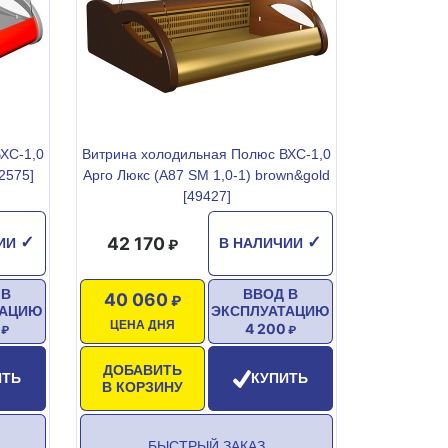
ХС-1,0
Витрина холодильная Полюс ВХС-1,0
2575]
Арго Люкс (A87 SM 1,0-1) brown&gold
[49427]
42 170
✓
✓
ЧИИ
В НАЛИЧИИ
 В
ВВОД В
40 060
ТАЦИЮ
ЭКСПЛУАТАЦИЮ
ЦЕНА ДНЯ
4 200
ДОБАВИТЬ
ИТЬ
КУПИТЬ
В КОРЗИНУ
БЫСТРЫЙ ЗАКАЗ