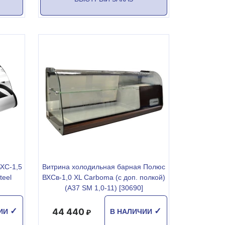
ХС-1,5
Витрина холодильная барная Полюс
teel
ВХСв-1,0 XL Carboma (с доп. полкой)
(A37 SM 1,0-11) [30690]
44 440
✓
✓
ЧИИ
В НАЛИЧИИ