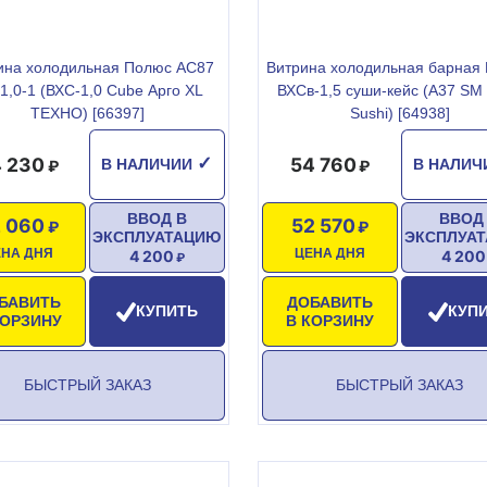
ина холодильная Полюс АС87
Витрина холодильная барная
1,0-1 (ВХС-1,0 Cube Арго XL
ВХСв-1,5 суши-кейс (A37 SM 
ТЕХНО) [66397]
Sushi) [64938]
 230
54 760
✓
В НАЛИЧИИ
В НАЛИ
ВВОД В
ВВОД
 060
52 570
ЭКСПЛУАТАЦИЮ
ЭКСПЛУА
ЕНА ДНЯ
ЦЕНА ДНЯ
4 200
4 200
БАВИТЬ
ДОБАВИТЬ
КУПИТЬ
КУП
КОРЗИНУ
В КОРЗИНУ
БЫСТРЫЙ ЗАКАЗ
БЫСТРЫЙ ЗАКАЗ