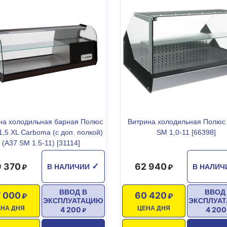
на холодильная барная Полюс
Витрина холодильная Полюс
,5 XL Carboma (с доп. полкой)
SM 1,0-11 [66398]
(A37 SM 1.5-11) [31114]
 370
62 940
✓
В НАЛИЧИИ
В НАЛИ
ВВОД В
ВВОД
 000
60 420
ЭКСПЛУАТАЦИЮ
ЭКСПЛУА
ЕНА ДНЯ
ЦЕНА ДНЯ
4 200
4 200