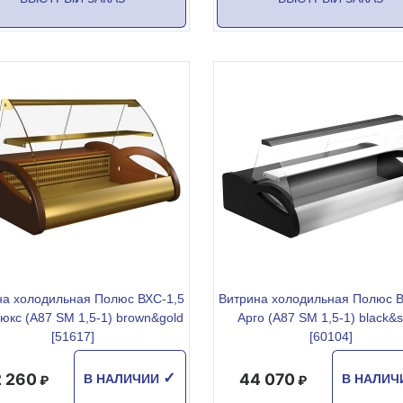
на холодильная Полюс ВХС-1,5
Витрина холодильная Полюс В
юкс (A87 SM 1,5-1) brown&gold
Арго (A87 SM 1,5-1) black&s
[51617]
[60104]
 260
44 070
✓
В НАЛИЧИИ
В НАЛИ