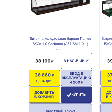
Витрина холодильная барная Полюс
Витри
ВХСв-1,0 Carboma (A37 SM 1,0-1)
ВХСв
[28885]
38 190
3
✓
В НАЛИЧИИ
ВВОД В
36 660
37
ЭКСПЛУАТАЦИЮ
ЦЕНА ДНЯ
Ц
4 200
ДОБАВИТЬ
ДО
КУПИТЬ
В КОРЗИНУ
В 
БЫСТРЫЙ ЗАКАЗ