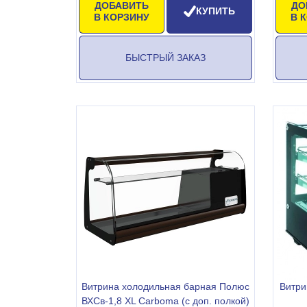
ДОБАВИТЬ
ДО
КУПИТЬ
В КОРЗИНУ
В 
БЫСТРЫЙ ЗАКАЗ
Витрина холодильная барная Полюс
Витр
ВХСв-1,8 XL Carboma (с доп. полкой)