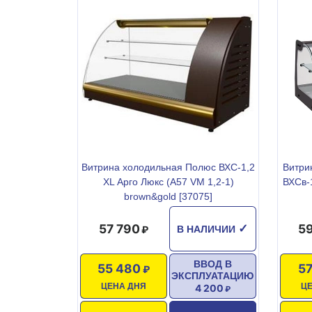
Витрина холодильная Полюс ВХС-1,2
Витри
XL Арго Люкс (A57 VM 1,2-1)
ВХСв-1
brown&gold [37075]
57 790
59
✓
В НАЛИЧИИ
ВВОД В
55 480
57
ЭКСПЛУАТАЦИЮ
ЦЕНА ДНЯ
Ц
4 200