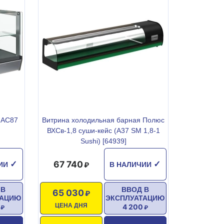
 АС87
Витрина холодильная барная Полюс
ВХСв-1,8 суши-кейс (A37 SM 1,8-1
Sushi) [64939]
67 740
✓
✓
ЧИИ
В НАЛИЧИИ
 В
ВВОД В
65 030
ТАЦИЮ
ЭКСПЛУАТАЦИЮ
ЦЕНА ДНЯ
4 200