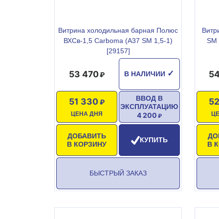
Витрина холодильная барная Полюс
Витр
ВХСв-1,5 Carboma (A37 SM 1,5-1)
SM 
[29157]
53 470
54
✓
В НАЛИЧИИ
ВВОД В
51 330
52
ЭКСПЛУАТАЦИЮ
ЦЕНА ДНЯ
Ц
4 200
ДОБАВИТЬ
ДО
КУПИТЬ
В КОРЗИНУ
В 
БЫСТРЫЙ ЗАКАЗ