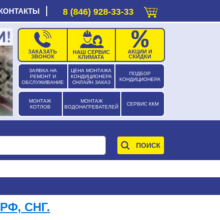
КОНТАКТЫ
8 (846) 928-33-33
ЗАКАЗАТЬ
АКЦИИ И
НАШ СЕРВИС
›
ЗВОНОК
СКИДКИ
КЛИМАТА
ЗАЯВКА НА
ЦЕНА МОНТАЖА
ПОДБОР
РЕМОНТ И
КОНДИЦИОНЕРА
КОНДИЦИОНЕРА
ОБСЛУЖИВАНИЕ
ОНЛАЙН ЗАКАЗ
МОНТАЖ
МОНТАЖ
СЕРВИС ККМ
КОТЛОВ
ВОДОНАГРЕВАТЕЛЕЙ
РФ, СНГ.