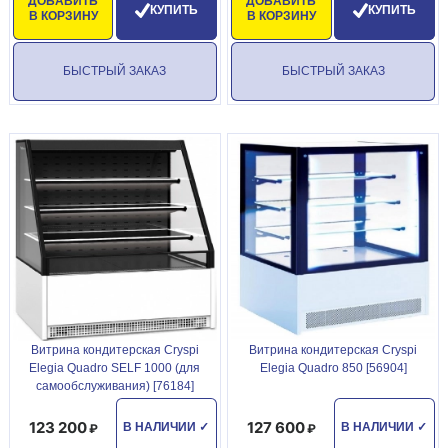
ДОБАВИТЬ
ДОБАВИТЬ
КУПИТЬ
КУПИТЬ
В КОРЗИНУ
В КОРЗИНУ
БЫСТРЫЙ ЗАКАЗ
БЫСТРЫЙ ЗАКАЗ
Витрина кондитерская Cryspi
Витрина кондитерская Cryspi
Elegia Quadro SELF 1000 (для
Elegia Quadro 850 [56904]
самообслуживания) [76184]
123 200
127 600
В НАЛИЧИИ
✓
В НАЛИЧИИ
✓