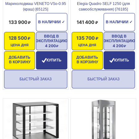
Марихолодмаш VENETO VSo-0.95
Elegia Quadro SELF 1250 (для
(краш) [65125]
самообслуживания) [76185]
133 900
141 400
В НАЛИЧИИ
✓
В НАЛИЧИИ
✓
ВВОД В
ВВОД В
128 500
135 700
ЭКСПЛУАТАЦИЮ
ЭКСПЛУАТАЦИЮ
ЦЕНА ДНЯ
ЦЕНА ДНЯ
4 200
4 200
ДОБАВИТЬ
ДОБАВИТЬ
КУПИТЬ
КУПИТЬ
В КОРЗИНУ
В КОРЗИНУ
БЫСТРЫЙ ЗАКАЗ
БЫСТРЫЙ ЗАКАЗ