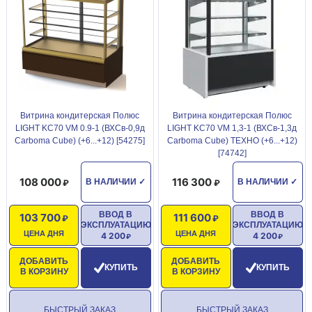
Витрина кондитерская Полюс
Витрина кондитерская Полюс
LIGHT KC70 VM 0.9-1 (ВХСв-0,9д
LIGHT KC70 VM 1,3-1 (ВХСв-1,3д
Carboma Cube) (+6...+12) [54275]
Carboma Cube) ТЕХНО (+6...+12)
[74742]
108 000
116 300
В НАЛИЧИИ
✓
В НАЛИЧИИ
✓
ВВОД В
ВВОД В
103 700
111 600
ЭКСПЛУАТАЦИЮ
ЭКСПЛУАТАЦИЮ
ЦЕНА ДНЯ
ЦЕНА ДНЯ
4 200
4 200
ДОБАВИТЬ
ДОБАВИТЬ
КУПИТЬ
КУПИТЬ
В КОРЗИНУ
В КОРЗИНУ
БЫСТРЫЙ ЗАКАЗ
БЫСТРЫЙ ЗАКАЗ