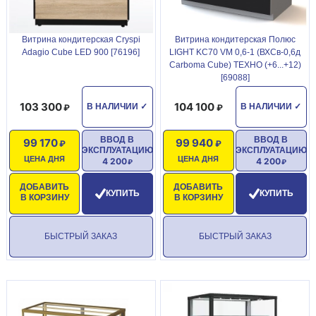
Витрина кондитерская Cryspi
Витрина кондитерская Полюс
Adagio Cube LED 900 [76196]
LIGHT KC70 VM 0,6-1 (ВХСв-0,6д
Carboma Cube) ТЕХНО (+6...+12)
[69088]
103 300
104 100
В НАЛИЧИИ
✓
В НАЛИЧИИ
✓
ВВОД В
ВВОД В
99 170
99 940
ЭКСПЛУАТАЦИЮ
ЭКСПЛУАТАЦИЮ
ЦЕНА ДНЯ
ЦЕНА ДНЯ
4 200
4 200
ДОБАВИТЬ
ДОБАВИТЬ
КУПИТЬ
КУПИТЬ
В КОРЗИНУ
В КОРЗИНУ
БЫСТРЫЙ ЗАКАЗ
БЫСТРЫЙ ЗАКАЗ