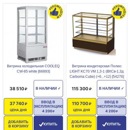
Витрина холодильная COOLEQ
Витрина кондитерская Полюс
CW-85 white [66893]
LIGHT KC70 VM 1,3-1 (ВХСв-1,3д
Carboma Cube) (+6...+12) [54276]
38 510
115 300
В НАЛИЧИИ
✓
В НАЛИЧИИ
✓
ВВОД В
ВВОД В
37 740
110 700
ЭКСПЛУАТАЦИЮ
ЭКСПЛУАТАЦИЮ
ЦЕНА ДНЯ
ЦЕНА ДНЯ
4 200
4 200
ДОБАВИТЬ
ДОБАВИТЬ
КУПИТЬ
КУПИТЬ
В КОРЗИНУ
В КОРЗИНУ