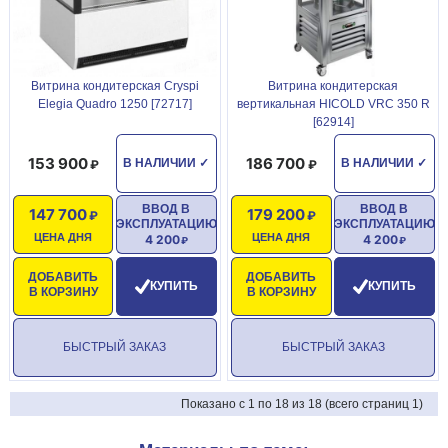
Витрина кондитерская Cryspi
Витрина кондитерская
Elegia Quadro 1250 [72717]
вертикальная HICOLD VRC 350 R
[62914]
153 900
186 700
В НАЛИЧИИ
✓
В НАЛИЧИИ
✓
ВВОД В
ВВОД В
147 700
179 200
ЭКСПЛУАТАЦИЮ
ЭКСПЛУАТАЦИЮ
ЦЕНА ДНЯ
ЦЕНА ДНЯ
4 200
4 200
ДОБАВИТЬ
ДОБАВИТЬ
КУПИТЬ
КУПИТЬ
В КОРЗИНУ
В КОРЗИНУ
БЫСТРЫЙ ЗАКАЗ
БЫСТРЫЙ ЗАКАЗ
Показано с 1 по 18 из 18 (всего страниц 1)