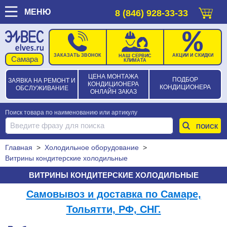
МЕНЮ
8 (846) 928-33-33
ЗАКАЗАТЬ ЗВОНОК
АКЦИИ И СКИДКИ
НАШ СЕРВИС
КЛИМАТА
ЦЕНА МОНТАЖА
ПОДБОР
ЗАЯВКА НА РЕМОНТ И
КОНДИЦИОНЕРА
КОНДИЦИОНЕРА
ОБСЛУЖИВАНИЕ
ОНЛАЙН ЗАКАЗ
Поиск товара по наименованию или артикулу
Главная
>
Холодильное оборудование
>
Витрины кондитерские холодильные
ВИТРИНЫ КОНДИТЕРСКИЕ ХОЛОДИЛЬНЫЕ
Самовывоз и доставка по Самаре,
Тольятти, РФ, СНГ.