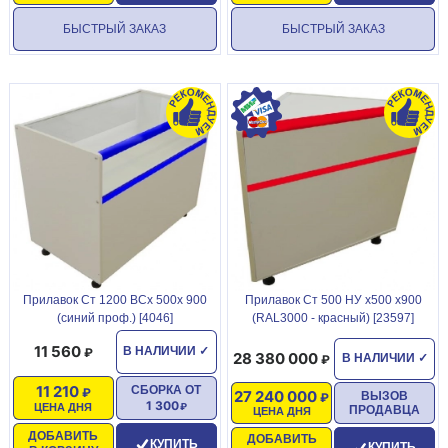
БЫСТРЫЙ ЗАКАЗ
БЫСТРЫЙ ЗАКАЗ
Прилавок Ст 1200 ВСх 500х 900
Прилавок Ст 500 НУ х500 х900
(синий проф.) [4046]
(RAL3000 - красный) [23597]
11 560
В НАЛИЧИИ
✓
28 380 000
В НАЛИЧИИ
✓
11 210
СБОРКА ОТ
27 240 000
ВЫЗОВ
1 300
ЦЕНА ДНЯ
ПРОДАВЦА
ЦЕНА ДНЯ
ДОБАВИТЬ
ДОБАВИТЬ
КУПИТЬ
КУПИТЬ