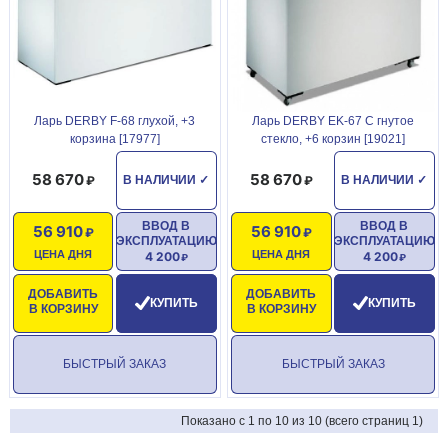
Ларь DERBY F-68 глухой, +3
Ларь DERBY EK-67 C гнутое
корзина [17977]
стекло, +6 корзин [19021]
58 670
58 670
В НАЛИЧИИ
✓
В НАЛИЧИИ
✓
ВВОД В
ВВОД В
56 910
56 910
ЭКСПЛУАТАЦИЮ
ЭКСПЛУАТАЦИЮ
ЦЕНА ДНЯ
ЦЕНА ДНЯ
4 200
4 200
ДОБАВИТЬ
ДОБАВИТЬ
КУПИТЬ
КУПИТЬ
В КОРЗИНУ
В КОРЗИНУ
БЫСТРЫЙ ЗАКАЗ
БЫСТРЫЙ ЗАКАЗ
Показано с 1 по 10 из 10 (всего страниц 1)