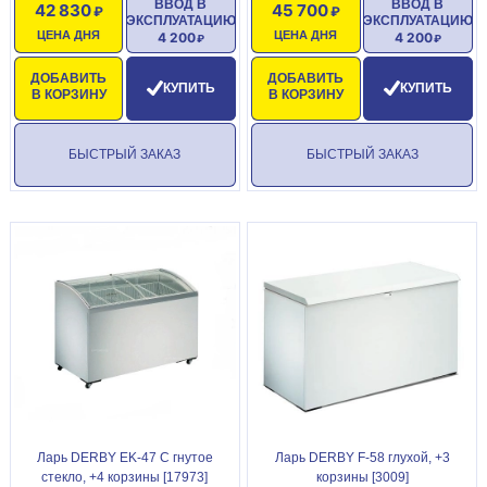
ВВОД В
ВВОД В
42 830
45 700
ЭКСПЛУАТАЦИЮ
ЭКСПЛУАТАЦИЮ
ЦЕНА ДНЯ
ЦЕНА ДНЯ
4 200
4 200
ДОБАВИТЬ
ДОБАВИТЬ
КУПИТЬ
КУПИТЬ
В КОРЗИНУ
В КОРЗИНУ
БЫСТРЫЙ ЗАКАЗ
БЫСТРЫЙ ЗАКАЗ
Ларь DERBY EK-47 C гнутое
Ларь DERBY F-58 глухой, +3
стекло, +4 корзины [17973]
корзины [3009]