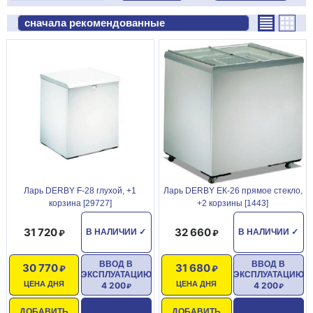
Ларь DERBY F-28 глухой, +1
Ларь DERBY ЕК-26 прямое стекло,
корзина [29727]
+2 корзины [1443]
31 720
32 660
В НАЛИЧИИ
✓
В НАЛИЧИИ
✓
ВВОД В
ВВОД В
30 770
31 680
ЭКСПЛУАТАЦИЮ
ЭКСПЛУАТАЦИЮ
ЦЕНА ДНЯ
ЦЕНА ДНЯ
4 200
4 200
ДОБАВИТЬ
ДОБАВИТЬ