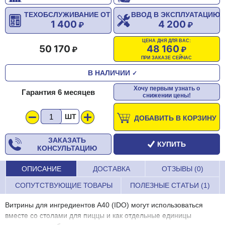
ТЕХОБСЛУЖИВАНИЕ ОТ
ВВОД В ЭКСПЛУАТАЦИЮ
1 400
4 200
ЦЕНА ДНЯ ДЛЯ ВАС:
50 170
48 160
ПРИ ЗАКАЗЕ СЕЙЧАС
В НАЛИЧИИ
✓
Хочу первым узнать о
Гарантия 6 месяцев
снижении цены!
ШТ
ДОБАВИТЬ В КОРЗИНУ
ЗАКАЗАТЬ
КУПИТЬ
КОНСУЛЬТАЦИЮ
ОПИСАНИЕ
ДОСТАВКА
ОТЗЫВЫ (0)
СОПУТСТВУЮЩИЕ ТОВАРЫ
ПОЛЕЗНЫЕ СТАТЬИ (1)
Витрины для ингредиентов A40 (IDO) могут использоваться
вместе со столами для пиццы и как отдельные единицы