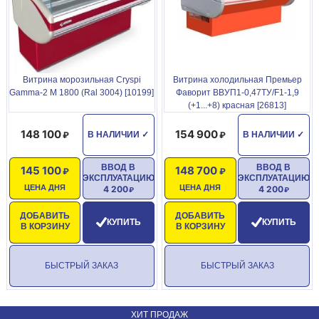
Витрина морозильная Cryspi
Витрина холодильная Премьер
Gamma-2 М 1800 (Ral 3004) [10199]
Фаворит ВВУП1-0,47ТУ/F1-1,9
(+1...+8) красная [26813]
148 100
154 900
В НАЛИЧИИ
✓
В НАЛИЧИИ
✓
ВВОД В
ВВОД В
145 100
148 700
ЭКСПЛУАТАЦИЮ
ЭКСПЛУАТАЦИЮ
ЦЕНА ДНЯ
ЦЕНА ДНЯ
4 200
4 200
ДОБАВИТЬ
ДОБАВИТЬ
КУПИТЬ
КУПИТЬ
В КОРЗИНУ
В КОРЗИНУ
БЫСТРЫЙ ЗАКАЗ
БЫСТРЫЙ ЗАКАЗ
ХИТ ПРОДАЖ