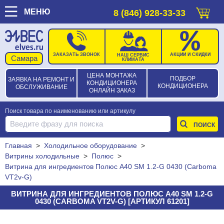
МЕНЮ
8 (846) 928-33-33
ЗАКАЗАТЬ ЗВОНОК
АКЦИИ И СКИДКИ
НАШ СЕРВИС
КЛИМАТА
ЦЕНА МОНТАЖА
ПОДБОР
ЗАЯВКА НА РЕМОНТ И
КОНДИЦИОНЕРА
КОНДИЦИОНЕРА
ОБСЛУЖИВАНИЕ
ОНЛАЙН ЗАКАЗ
Поиск товара по наименованию или артикулу
Главная
>
Холодильное оборудование
>
Витрины холодильные
>
Полюс
>
Витрина для ингредиентов Полюс A40 SM 1.2-G 0430 (Carboma
VT2v-G)
ВИТРИНА ДЛЯ ИНГРЕДИЕНТОВ ПОЛЮС A40 SM 1.2-G
0430 (CARBOMA VT2V-G) [АРТИКУЛ 61201]