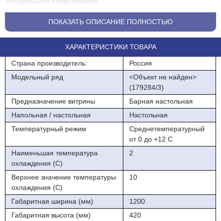
холодильного оборудования.
Основные характеристики:
ПОКАЗАТЬ ОПИСАНИЕ ПОЛНОСТЬЮ
- Хладагент R134a
ХАРАКТЕРИСТИКИ ТОВАРА
- Номинальное напряжение 220 В, 50 Гц
Страна производитель:
Россия
- Тип охлаждения - статический
Модельный ряд
<Объект не найден>
Стандартная комплектация
(179284/3)
Предназначение витрины
Барная настольная
- Корпус - нержавеющая сталь
Напольная / настольная
Настольная
- Контроллер
Температурный режим
Среднетемпературный
- Тип оттайки - автоматическая с системой испарения
от 0 до +12 C
конденсата
Наименьшая температура
2
охлаждения (С)
- Стеклянный колпак, LED подсветка
Верхнее значение температуры
10
ГАСТРОЕМКОСТИ В КОМПЛЕКТ НЕ ВХОДЯТ!
охлаждения (С)
Габаритная ширина (мм)
1200
Габаритная высота (мм)
420