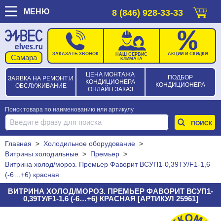
МЕНЮ
8 (846) 928-33-33
ЗАКАЗАТЬ ЗВОНОК
АКЦИИ И СКИДКИ
НАШ СЕРВИС
КЛИМАТА
ЦЕНА МОНТАЖА
ПОДБОР
ЗАЯВКА НА РЕМОНТ И
КОНДИЦИОНЕРА
КОНДИЦИОНЕРА
ОБСЛУЖИВАНИЕ
ОНЛАЙН ЗАКАЗ
Поиск товара по наименованию или артикулу
Главная
>
Холодильное оборудование
>
Витрины холодильные
>
Премьер
>
Витрина холод/мороз. Премьер Фаворит ВСУП1-0,39ТУ/F1-1,6
(-6…+6) красная
ВИТРИНА ХОЛОД/МОРОЗ. ПРЕМЬЕР ФАВОРИТ ВСУП1-
0,39ТУ/F1-1,6 (-6…+6) КРАСНАЯ [АРТИКУЛ 25961]