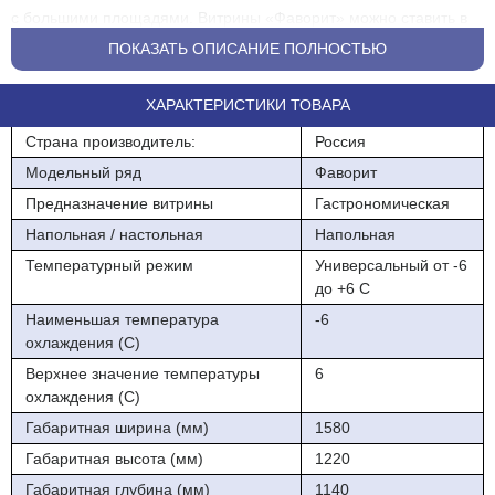
с большими площадями. Витрины «Фаворит» можно ставить в
линию со встроенными
ПОКАЗАТЬ ОПИСАНИЕ ПОЛНОСТЬЮ
и выносными агрегатами и централями. Наличие пластикового
бампера с цветной
ХАРАКТЕРИСТИКИ ТОВАРА
вставкой, которую по желанию можно заказать в другом
Страна производитель:
Россия
цветовом исполнении
Модельный ряд
Фаворит
позволяет проставить оборудование в вашем магазине в
Предназначение витрины
Гастрономическая
единой цветовой гамме
Напольная / настольная
Напольная
Температурный режим
Универсальный от -6
до +6 C
Наименьшая температура
-6
охлаждения (С)
Верхнее значение температуры
6
охлаждения (С)
Габаритная ширина (мм)
1580
Габаритная высота (мм)
1220
Габаритная глубина (мм)
1140