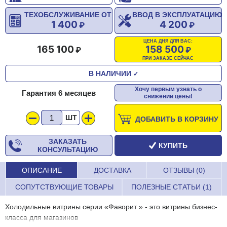
ТЕХОБСЛУЖИВАНИЕ ОТ
ВВОД В ЭКСПЛУАТАЦИЮ
1 400
4 200
ЦЕНА ДНЯ ДЛЯ ВАС:
165 100
158 500
ПРИ ЗАКАЗЕ СЕЙЧАС
В НАЛИЧИИ
✓
Хочу первым узнать о
Гарантия 6 месяцев
снижении цены!
ШТ
ДОБАВИТЬ В КОРЗИНУ
ЗАКАЗАТЬ
КУПИТЬ
КОНСУЛЬТАЦИЮ
ОПИСАНИЕ
ДОСТАВКА
ОТЗЫВЫ (0)
СОПУТСТВУЮЩИЕ ТОВАРЫ
ПОЛЕЗНЫЕ СТАТЬИ (1)
Холодильные витрины серии «Фаворит » - это витрины бизнес-
класса для магазинов