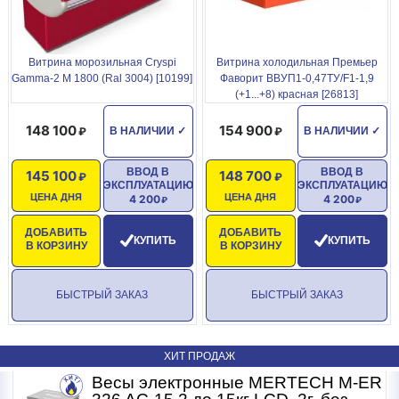
Витрина морозильная Cryspi
Витрина холодильная Премьер
Gamma-2 М 1800 (Ral 3004) [10199]
Фаворит ВВУП1-0,47ТУ/F1-1,9
(+1...+8) красная [26813]
148 100
154 900
В НАЛИЧИИ
✓
В НАЛИЧИИ
✓
ВВОД В
ВВОД В
145 100
148 700
ЭКСПЛУАТАЦИЮ
ЭКСПЛУАТАЦИЮ
ЦЕНА ДНЯ
ЦЕНА ДНЯ
4 200
4 200
ДОБАВИТЬ
ДОБАВИТЬ
КУПИТЬ
КУПИТЬ
В КОРЗИНУ
В КОРЗИНУ
БЫСТРЫЙ ЗАКАЗ
БЫСТРЫЙ ЗАКАЗ
ХИТ ПРОДАЖ
R
Весы электронные MERTECH M-ER