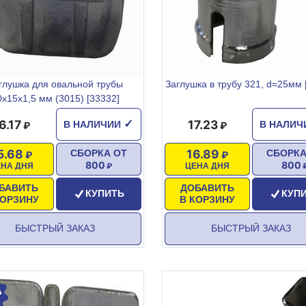
глушка для овальной трубы
Заглушка в трубу 321, d=25мм 
0х15х1,5 мм (3015) [33332]
6.17
17.23
✓
В НАЛИЧИИ
В НАЛИ
5.68
16.89
СБОРКА ОТ
СБОРКА
800
800
ЕНА ДНЯ
ЦЕНА ДНЯ
БАВИТЬ
ДОБАВИТЬ
КУПИТЬ
КУП
КОРЗИНУ
В КОРЗИНУ
БЫСТРЫЙ ЗАКАЗ
БЫСТРЫЙ ЗАКАЗ