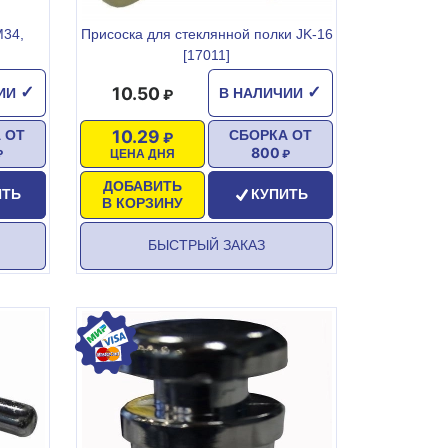
М34,
Присоска для стеклянной полки JK-16
[17011]
10.50
✓
✓
ЧИИ
В НАЛИЧИИ
10.29
 ОТ
СБОРКА ОТ
800
ЦЕНА ДНЯ
ДОБАВИТЬ
ИТЬ
КУПИТЬ
В КОРЗИНУ
БЫСТРЫЙ ЗАКАЗ