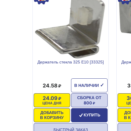
Держатель стекла 325 Е10 [33325]
Держ
24.58
3
✓
В НАЛИЧИИ
24.09
3
СБОРКА ОТ
800
ЦЕНА ДНЯ
Ц
ДОБАВИТЬ
ДО
КУПИТЬ
В КОРЗИНУ
В 
БЫСТРЫЙ ЗАКАЗ