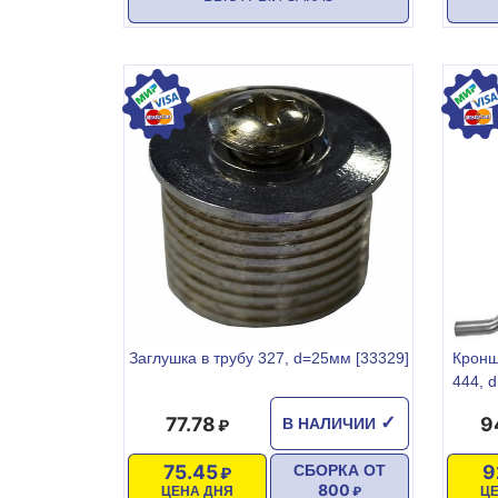
Заглушка в трубу 327, d=25мм [33329]
Кронш
444, 
77.78
9
✓
В НАЛИЧИИ
75.45
9
СБОРКА ОТ
800
ЦЕНА ДНЯ
Ц