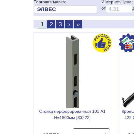
Торговая марка:
Интернет-Цена:
от
1
2
3
›
»
Стойка перфорированная 101 А1
Кронш
H=1800мм [33222]
422 