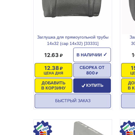
Заглушка для прямоугольной трубы
За
14х32 (cap 14х32) [33331]
3
12.63
1
✓
В НАЛИЧИИ
12.38
1
СБОРКА ОТ
800
ЦЕНА ДНЯ
Ц
ДОБАВИТЬ
ДО
КУПИТЬ
В КОРЗИНУ
В 
БЫСТРЫЙ ЗАКАЗ