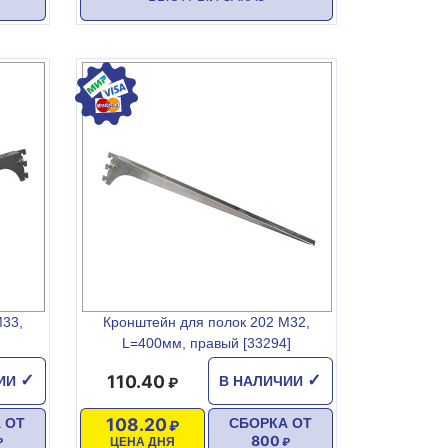
М33,
Кронштейн для полок 202 М32,
L=400мм, правый [33294]
110.40
✓
✓
ЧИИ
В НАЛИЧИИ
108.20
 ОТ
СБОРКА ОТ
800
ЦЕНА ДНЯ