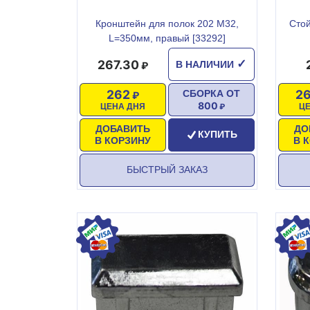
Кронштейн для полок 202 М32,
Сто
L=350мм, правый [33292]
267.30
✓
В НАЛИЧИИ
262
26
СБОРКА ОТ
800
ЦЕНА ДНЯ
Ц
ДОБАВИТЬ
ДО
КУПИТЬ
В КОРЗИНУ
В 
БЫСТРЫЙ ЗАКАЗ