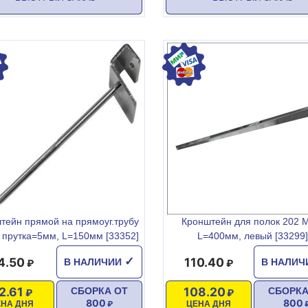
тейн прямой на прямоуг.трубу
Кронштейн для полок 202 
d прутка=5мм, L=150мм [33352]
L=400мм, левый [33299]
4.50
110.40
✓
В НАЛИЧИИ
В НАЛИ
2.61
108.20
СБОРКА ОТ
СБОРКА
800
800
ЕНА ДНЯ
ЦЕНА ДНЯ