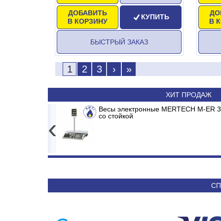
ДОБАВИТЬ
ДО
КУПИТЬ
В КОРЗИНУ
В 
БЫСТРЫЙ ЗАКАЗ
1
2
3
›
»
ХИТ ПРОДАЖ
 M-ER 326 ACP-15.2 до 15кг LCD, 2г,
ASK ABK/INV-18 MDR/MB2/E1 MADRID INVERTER
Весы электр
Спли
без стойки
‹
4 557
50 590
СП