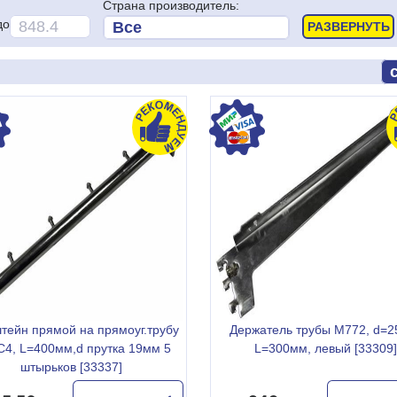
Страна производитель:
до
тейн прямой на прямоуг.трубу
Держатель трубы М772, d=2
С4, L=400мм,d прутка 19мм 5
L=300мм, левый [33309]
штырьков [33337]