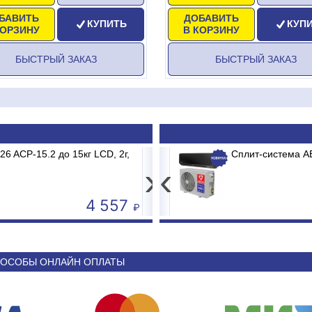
БАВИТЬ
ДОБАВИТЬ
КУПИТЬ
КУП
КОРЗИНУ
В КОРЗИНУ
БЫСТРЫЙ ЗАКАЗ
БЫСТРЫЙ ЗАКАЗ
онные MERTECH M-ER 326 AC-15.2 до 15кг LCD, 2г,
т-система ABASK ABK-12 BRG/TC2/E1 BURGOS BLACK
›
‹
3 681
44 340
ОСОБЫ ОНЛАЙН ОПЛАТЫ