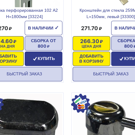
йка перфорированная 102 А2
Кронштейн для стекла 259
H=1800мм [33224]
L=150мм, левый [33300]
270
271.70
✓
В НАЛИЧИИ
В НАЛИ
4.60
266.30
СБОРКА ОТ
СБОРКА
800
800
ЕНА ДНЯ
ЦЕНА ДНЯ
БАВИТЬ
ДОБАВИТЬ
КУПИТЬ
КУП
КОРЗИНУ
В КОРЗИНУ
БЫСТРЫЙ ЗАКАЗ
БЫСТРЫЙ ЗАКАЗ