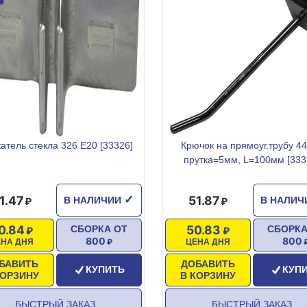
атель стекла 326 Е20 [33326]
Крючок на прямоуг.трубу 44
прутка=5мм, L=100мм [333
1.47
51.87
✓
В НАЛИЧИИ
В НАЛИ
0.84
50.83
СБОРКА ОТ
СБОРКА
800
800
ЕНА ДНЯ
ЦЕНА ДНЯ
БАВИТЬ
ДОБАВИТЬ
КУПИТЬ
КУП
КОРЗИНУ
В КОРЗИНУ
БЫСТРЫЙ ЗАКАЗ
БЫСТРЫЙ ЗАКАЗ