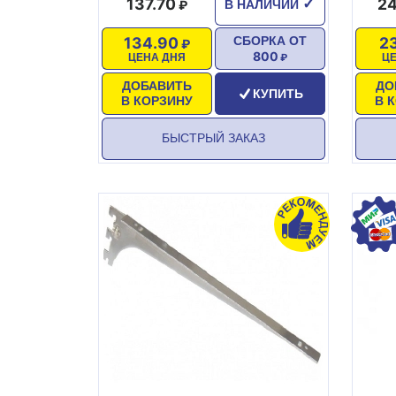
137.70
24
✓
В НАЛИЧИИ
134.90
2
СБОРКА ОТ
800
ЦЕНА ДНЯ
Ц
ДОБАВИТЬ
ДО
КУПИТЬ
В КОРЗИНУ
В 
БЫСТРЫЙ ЗАКАЗ