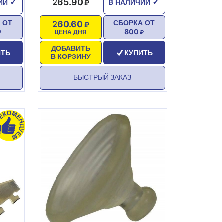
265.90
✓
✓
ЧИИ
В НАЛИЧИИ
260.60
 ОТ
СБОРКА ОТ
800
ЦЕНА ДНЯ
ДОБАВИТЬ
ИТЬ
КУПИТЬ
В КОРЗИНУ
БЫСТРЫЙ ЗАКАЗ