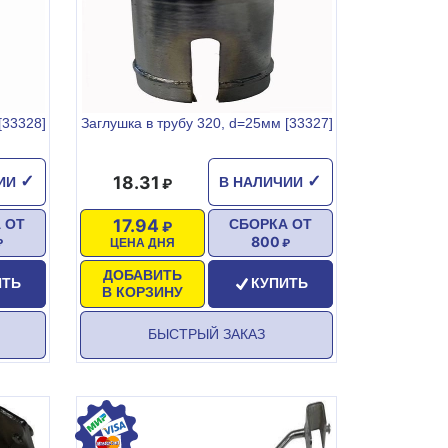
[33328]
Заглушка в трубу 320, d=25мм [33327]
18.31
✓
✓
ЧИИ
В НАЛИЧИИ
17.94
 ОТ
СБОРКА ОТ
800
ЦЕНА ДНЯ
ДОБАВИТЬ
ИТЬ
КУПИТЬ
В КОРЗИНУ
БЫСТРЫЙ ЗАКАЗ