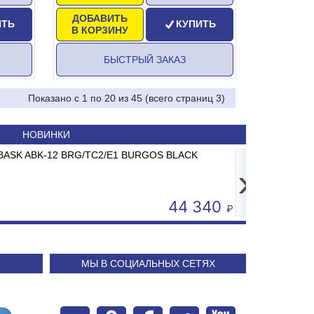
ДОБАВИТЬ
ИТЬ
КУПИТЬ
В КОРЗИНУ
БЫСТРЫЙ ЗАКАЗ
Показано с 1 по 20 из 45 (всего страниц 3)
НОВИНКИ
Принтер штрих-кода Poscenter TT-310 USE (300 dpi)
Сплит-система ABASK ABK-07 BRG/TC2/E1 BURGOS BLAC
USB+Serial+Ethernet
›
21 500
24
МЫ В СОЦИАЛЬНЫХ СЕТЯХ