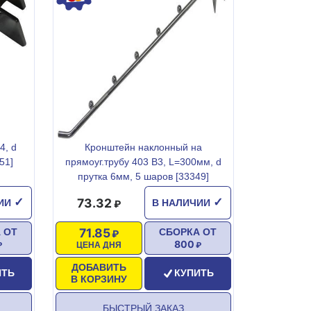
4, d
Кронштейн наклонный на
51]
прямоуг.трубу 403 B3, L=300мм, d
прутка 6мм, 5 шаров [33349]
73.32
✓
✓
ЧИИ
В НАЛИЧИИ
71.85
 ОТ
СБОРКА ОТ
800
ЦЕНА ДНЯ
ДОБАВИТЬ
ИТЬ
КУПИТЬ
В КОРЗИНУ
БЫСТРЫЙ ЗАКАЗ