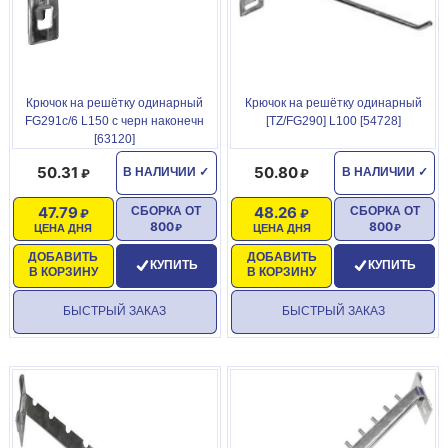
Крючок на решётку одинарный
Крючок на решётку одинарный
FG291с/6 L150 с черн наконечн
[TZ/FG290] L100 [54728]
[63120]
50.31
50.80
В НАЛИЧИИ
✓
В НАЛИЧИИ
✓
47.79
48.26
СБОРКА ОТ
СБОРКА ОТ
800
800
ЦЕНА ДНЯ
ЦЕНА ДНЯ
ДОБАВИТЬ
ДОБАВИТЬ
КУПИТЬ
КУПИТЬ
В КОРЗИНУ
В КОРЗИНУ
БЫСТРЫЙ ЗАКАЗ
БЫСТРЫЙ ЗАКАЗ