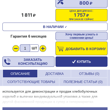
800
ЦЕНА ДНЯ ДЛЯ ВАС:
1 811
1 757
ПРИ ЗАКАЗЕ СЕЙЧАС
В НАЛИЧИИ
✓
Хочу первым узнать о
Гарантия 6 месяцев
снижении цены!
ШТ
ДОБАВИТЬ В КОРЗИНУ
ЗАКАЗАТЬ
КУПИТЬ
КОНСУЛЬТАЦИЮ
ОПИСАНИЕ
ДОСТАВКА
ОТЗЫВЫ (0)
СОПУТСТВУЮЩИЕ ТОВАРЫ
ПОЛЕЗНЫЕ СТАТЬИ (0)
используется для демонстрации и продаж хлебобулочных
изделий и выпечки виндивидуальной упаковке,а также для
другой фасованной продукции в супер и гипермаркетах.