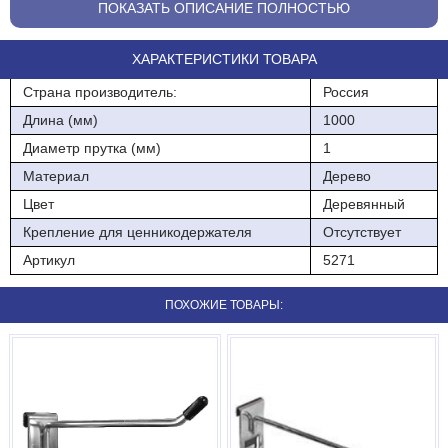
Средний хлебный лоток выполнен из твердых пород
ПОКАЗАТЬ ОПИСАНИЕ ПОЛНОСТЬЮ
дерева,укомплектован стальными кронштейнами в цвет
основного стеллажа.Несущий элемент конструкции-легкий
ХАРАКТЕРИСТИКИ ТОВАРА
деревянный каркас,сочетающий в себе прочность и эстетичный
внешний вид.Наклон лотка создает условия для удобного
Страна производитель:
Россия
обзора и доступа покупателей к товару.
Длина (мм)
1000
Высота: 160мм
Диаметр прутка (мм)
1
Глубина:500 мм
Материал
Дерево
Цвет
Деревянный
Длина: 1000.
Крепление для ценникодержателя
Отсутствует
Комплектуется кронштейнами накопителя хлебного-2 шт.
Артикул
5271
ПОХОЖИЕ ТОВАРЫ: