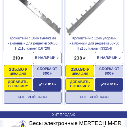
Кронштейн с 10-ю выемками
Кронштейн с 12-ю упорами
наклонный для решетки 50x50
наклонный для решетки 50x50
[TZ110] (хром) [16720]
[TZ105] (хром) [33254]
210
238
В НАЛИЧИИ
✓
В НАЛИЧИИ
✓
205.80
230.90
СБОРКА ОТ
СБОРКА ОТ
800
800
ЦЕНА ДНЯ
ЦЕНА ДНЯ
ДОБАВИТЬ
ДОБАВИТЬ
КУПИТЬ
КУПИТЬ
В КОРЗИНУ
В КОРЗИНУ
БЫСТРЫЙ ЗАКАЗ
БЫСТРЫЙ ЗАКАЗ
ХИТ ПРОДАЖ
R
Весы электронные MERTECH M-ER