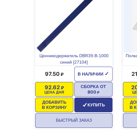
Ценникодержатель DBR39-B-1000
Полка
синий [27104]
97.50
2
✓
В НАЛИЧИИ
92.62
2
СБОРКА ОТ
800
ЦЕНА ДНЯ
Ц
ДОБАВИТЬ
ДО
КУПИТЬ
В КОРЗИНУ
В 
БЫСТРЫЙ ЗАКАЗ