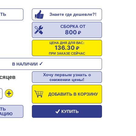
ИТЬ
Знаете где дешевле?!
СБОРКА ОТ
800
ЦЕНА ДНЯ ДЛЯ ВАС:
136.30
ПРИ ЗАКАЗЕ СЕЙЧАС
✓
В НАЛИЧИИ
Хочу первым узнать о
есяцев
снижении цены!
Т
ДОБАВИТЬ В КОРЗИНУ
АТЬ
КУПИТЬ
ТАЦИЮ