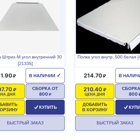
 Штрих-М угол внутренний 30
Полка угол внутр. 500 белая [
[21335]
11.90
214.70
✓
В НАЛИЧИИ
В НАЛИ
07.70
210.40
СБОРКА ОТ
СБОРКА
800
800
ЕНА ДНЯ
ЦЕНА ДНЯ
БАВИТЬ
ДОБАВИТЬ
КУПИТЬ
КУП
КОРЗИНУ
В КОРЗИНУ
БЫСТРЫЙ ЗАКАЗ
БЫСТРЫЙ ЗАКАЗ