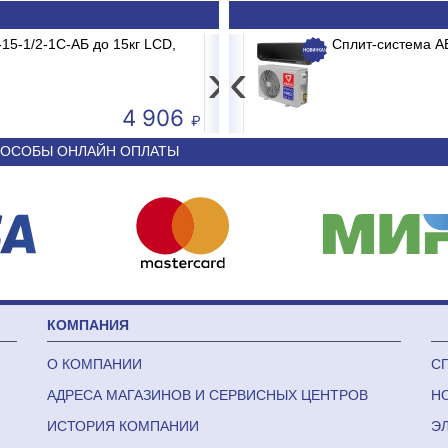
B2/E1 MADRID INVERTER
15-1/2-1С-АБ до 15кг LCD,
Весы электронные CAS PRII -15CD 
Сплит-система 
›
‹
4 906
50 590
ОСОБЫ ОНЛАЙН ОПЛАТЫ
КОМПАНИЯ
О КОМПАНИИ
С
АДРЕСА МАГАЗИНОВ И СЕРВИСНЫХ ЦЕНТРОВ
Н
ИСТОРИЯ КОМПАНИИ
Э