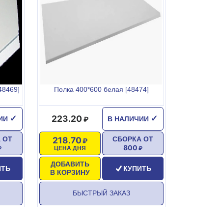
48469]
Полка 400*600 белая [48474]
223.20
✓
✓
ЧИИ
В НАЛИЧИИ
218.70
 ОТ
СБОРКА ОТ
800
ЦЕНА ДНЯ
ДОБАВИТЬ
ИТЬ
КУПИТЬ
В КОРЗИНУ
БЫСТРЫЙ ЗАКАЗ