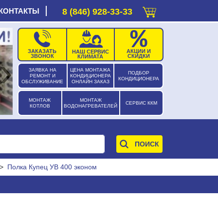
КОНТАКТЫ
8 (846) 928-33-33
ЗАКАЗАТЬ
АКЦИИ И
НАШ СЕРВИС
›
ЗВОНОК
СКИДКИ
КЛИМАТА
ЗАЯВКА НА
ЦЕНА МОНТАЖА
ПОДБОР
РЕМОНТ И
КОНДИЦИОНЕРА
КОНДИЦИОНЕРА
ОБСЛУЖИВАНИЕ
ОНЛАЙН ЗАКАЗ
МОНТАЖ
МОНТАЖ
СЕРВИС ККМ
КОТЛОВ
ВОДОНАГРЕВАТЕЛЕЙ
>
Полка Купец УВ 400 эконом