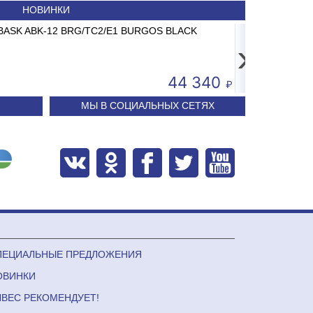
НОВИНКИ
до 15 кг 2/5г
ABASK ABK-12 BRG/TC2/E1 BURGOS BLACK
Картридж мех.очистк
Сплит-систем
›
4 593
44 340
МЫ В СОЦИАЛЬНЫХ СЕТЯХ
ПЕЦИАЛЬНЫЕ ПРЕДЛОЖЕНИЯ
ОВИНКИ
ЛВЕС РЕКОМЕНДУЕТ!