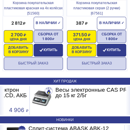
Корзина покупательская
Корзина покупательская
пластиковая красная на 4х колёсах
пластиковая серая (2 ручки)
[51560]
[67561]
2 812
387
В НАЛИЧИИ
✓
В НАЛИЧИИ
✓
2 700
371.50
СБОРКА ОТ
СБОРКА ОТ
1 800
1 800
ЦЕНА ДНЯ
ЦЕНА ДНЯ
ДОБАВИТЬ
ДОБАВИТЬ
КУПИТЬ
КУПИТЬ
В КОРЗИНУ
В КОРЗИНУ
БЫСТРЫЙ ЗАКАЗ
БЫСТРЫЙ ЗАКАЗ
ХИТ ПРОДАЖ
Весы электронные CAS PRII -15CD
Б
до 15 кг 2/5г
4 593
НОВИНКИ
2
Сплит-система ABASK ABK-07