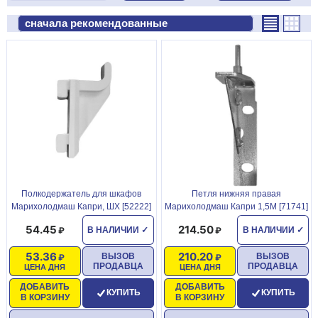
Полкодержатель для шкафов
Петля нижняя правая
Марихолодмаш Капри, ШХ [52222]
Марихолодмаш Капри 1,5М [71741]
54.45
214.50
В НАЛИЧИИ
✓
В НАЛИЧИИ
✓
53.36
210.20
ВЫЗОВ
ВЫЗОВ
ПРОДАВЦА
ПРОДАВЦА
ЦЕНА ДНЯ
ЦЕНА ДНЯ
ДОБАВИТЬ
ДОБАВИТЬ
КУПИТЬ
КУПИТЬ
В КОРЗИНУ
В КОРЗИНУ