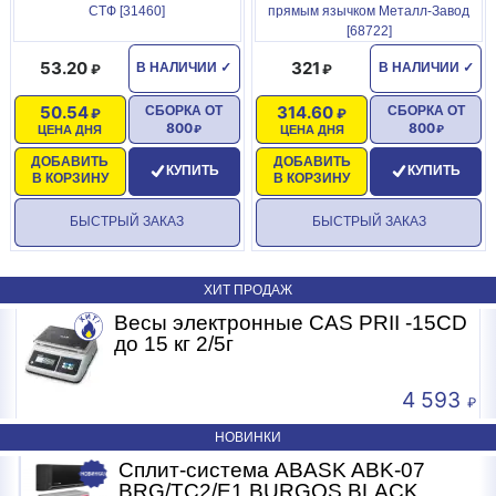
СТФ [31460]
прямым язычком Металл-Завод
[68722]
53.20
321
В НАЛИЧИИ
✓
В НАЛИЧИИ
✓
50.54
314.60
СБОРКА ОТ
СБОРКА ОТ
800
800
ЦЕНА ДНЯ
ЦЕНА ДНЯ
ДОБАВИТЬ
ДОБАВИТЬ
КУПИТЬ
КУПИТЬ
В КОРЗИНУ
В КОРЗИНУ
БЫСТРЫЙ ЗАКАЗ
БЫСТРЫЙ ЗАКАЗ
ХИТ ПРОДАЖ
Весы электронные CAS PRII -15CD
Б
до 15 кг 2/5г
4 593
НОВИНКИ
Сплит-система ABASK ABK-07
BRG/TC2/E1 BURGOS BLACK