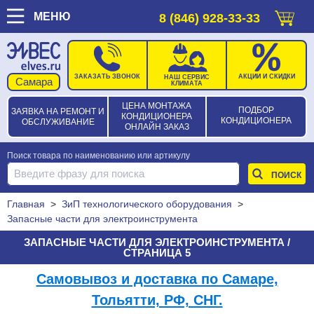
МЕНЮ
8 (846) 928-33-33
ЗАКАЗАТЬ ЗВОНОК
АКЦИИ И СКИДКИ
НАШ СЕРВИС
КЛИМАТА
ЦЕНА МОНТАЖА
ПОДБОР
ЗАЯВКА НА РЕМОНТ И
КОНДИЦИОНЕРА
КОНДИЦИОНЕРА
ОБСЛУЖИВАНИЕ
ОНЛАЙН ЗАКАЗ
Поиск товара по наименованию или артикулу
Главная
>
ЗиП технологического оборудования
>
Запасные части для электроинструмента
ЗАПАСНЫЕ ЧАСТИ ДЛЯ ЭЛЕКТРОИНСТРУМЕНТА /
СТРАНИЦА 5
Самовывоз и доставка по Самаре,
Тольятти, РФ, СНГ.