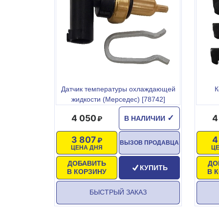
Датчик температуры охлаждающей
К
жидкости (Мерседес) [78742]
4 050
4
✓
В НАЛИЧИИ
3 807
4
ВЫЗОВ ПРОДАВЦА
ЦЕНА ДНЯ
Ц
ДОБАВИТЬ
ДО
КУПИТЬ
В КОРЗИНУ
В 
БЫСТРЫЙ ЗАКАЗ