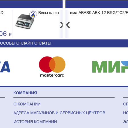
 -15CD до 15 кг 2/5г
K ABK-12 BRG/TC2/E1 BURGOS BLACK
Картридж мех.очистки IT
Сплит-
›
‹
4 593
44 340
ОСОБЫ ОНЛАЙН ОПЛАТЫ
КОМПАНИЯ
О КОМПАНИИ
С
АДРЕСА МАГАЗИНОВ И СЕРВИСНЫХ ЦЕНТРОВ
Н
ИСТОРИЯ КОМПАНИИ
Э