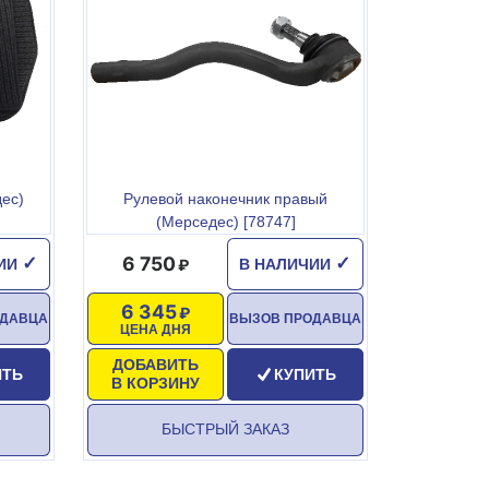
ес)
Рулевой наконечник правый
(Мерседес) [78747]
6 750
✓
✓
ЧИИ
В НАЛИЧИИ
6 345
ОДАВЦА
ВЫЗОВ ПРОДАВЦА
ЦЕНА ДНЯ
ДОБАВИТЬ
ИТЬ
КУПИТЬ
В КОРЗИНУ
БЫСТРЫЙ ЗАКАЗ