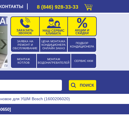
КОНТАКТЫ
8 (846) 928-33-33
ЗАКАЗАТЬ
АКЦИИ И
НАШ СЕРВИС
›
ЗВОНОК
СКИДКИ
КЛИМАТА
ЗАЯВКА НА
ЦЕНА МОНТАЖА
ПОДБОР
РЕМОНТ И
КОНДИЦИОНЕРА
КОНДИЦИОНЕРА
ОБСЛУЖИВАНИЕ
ОНЛАЙН ЗАКАЗ
МОНТАЖ
МОНТАЖ
СЕРВИС ККМ
КОТЛОВ
ВОДОНАГРЕВАТЕЛЕЙ
иновое для УШМ Bosch (1600206020)
0650]