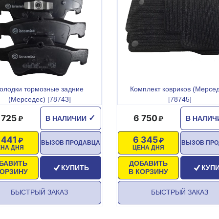
олодки тормозные задние
Комплект ковриков (Мерсед
(Мерседес) [78743]
[78745]
 725
6 750
✓
В НАЛИЧИИ
В НАЛИ
 441
6 345
ВЫЗОВ ПРОДАВЦА
ВЫЗОВ ПР
ЕНА ДНЯ
ЦЕНА ДНЯ
БАВИТЬ
ДОБАВИТЬ
КУПИТЬ
КУП
КОРЗИНУ
В КОРЗИНУ
БЫСТРЫЙ ЗАКАЗ
БЫСТРЫЙ ЗАКАЗ