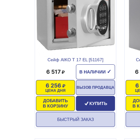
Сейф AIKO T 17 EL [51167]
С
6 517
6
✓
В НАЛИЧИИ
6 256
6
ВЫЗОВ ПРОДАВЦА
ЦЕНА ДНЯ
Ц
ДОБАВИТЬ
ДО
КУПИТЬ
В КОРЗИНУ
В 
БЫСТРЫЙ ЗАКАЗ