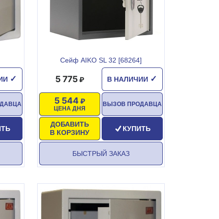
Сейф AIKO SL 32 [68264]
5 775
✓
✓
ЧИИ
В НАЛИЧИИ
5 544
ОДАВЦА
ВЫЗОВ ПРОДАВЦА
ЦЕНА ДНЯ
ДОБАВИТЬ
ИТЬ
КУПИТЬ
В КОРЗИНУ
БЫСТРЫЙ ЗАКАЗ