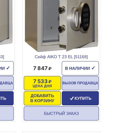
3]
Сейф AIKO T 23 EL [51168]
7 847
✓
✓
ЧИИ
В НАЛИЧИИ
7 533
ОДАВЦА
ВЫЗОВ ПРОДАВЦА
ЦЕНА ДНЯ
ДОБАВИТЬ
ИТЬ
КУПИТЬ
В КОРЗИНУ
БЫСТРЫЙ ЗАКАЗ