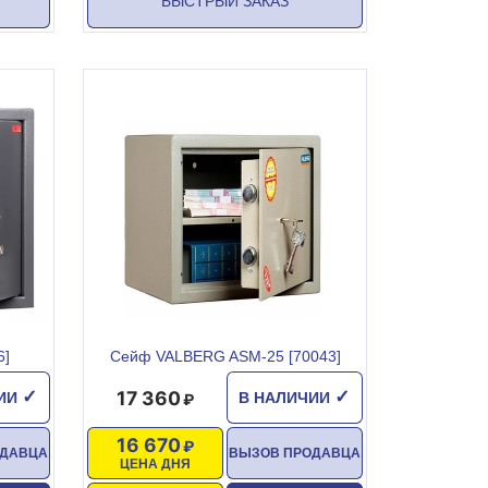
БЫСТРЫЙ ЗАКАЗ
6]
Сейф VALBERG ASM-25 [70043]
17 360
✓
✓
ЧИИ
В НАЛИЧИИ
16 670
ОДАВЦА
ВЫЗОВ ПРОДАВЦА
ЦЕНА ДНЯ