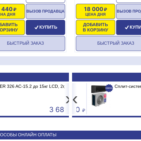
7 440
18 000
ВЫЗОВ ПРОДАВЦА
ВЫЗОВ ПР
ЕНА ДНЯ
ЦЕНА ДНЯ
БАВИТЬ
ДОБАВИТЬ
КУПИТЬ
КУП
КОРЗИНУ
В КОРЗИНУ
БЫСТРЫЙ ЗАКАЗ
БЫСТРЫЙ ЗАКАЗ
 AC-15.2 до 15кг LCD, 2г,
 BRG/TC2/E1 BURGOS BLACK
Принтер штрих-кода Po
Сплит-система 
USB+Serial+Ethernet
›
‹
3 681
44 340
ОСОБЫ ОНЛАЙН ОПЛАТЫ