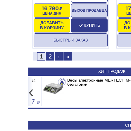
16 790
1
ВЫЗОВ ПРОДАВЦА
ЦЕНА ДНЯ
Ц
ДОБАВИТЬ
ДО
КУПИТЬ
В КОРЗИНУ
В 
БЫСТРЫЙ ЗАКАЗ
1
2
›
»
ХИТ ПРОДАЖ
15кг LCD, 2г,
/E1 MADRID INVERTER
Весы электронные MERTECH M-ER 326
Сплит-система ABASK ABK-12
без стойки
‹
4 557
50 590
СП