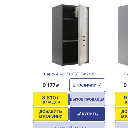
Сейф AIKO SL 65T [68243]
С
9 177
9
✓
В НАЛИЧИИ
8 810
9
ВЫЗОВ ПРОДАВЦА
ЦЕНА ДНЯ
Ц
ДОБАВИТЬ
ДО
КУПИТЬ
В КОРЗИНУ
В 