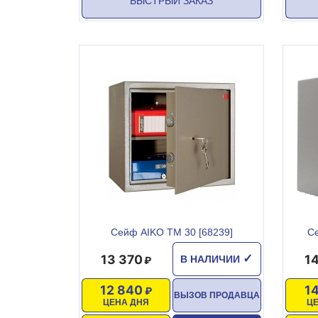
БЫСТРЫЙ ЗАКАЗ
Сейф AIKO TM 30 [68239]
Се
13 370
1
✓
В НАЛИЧИИ
12 840
1
ВЫЗОВ ПРОДАВЦА
ЦЕНА ДНЯ
Ц