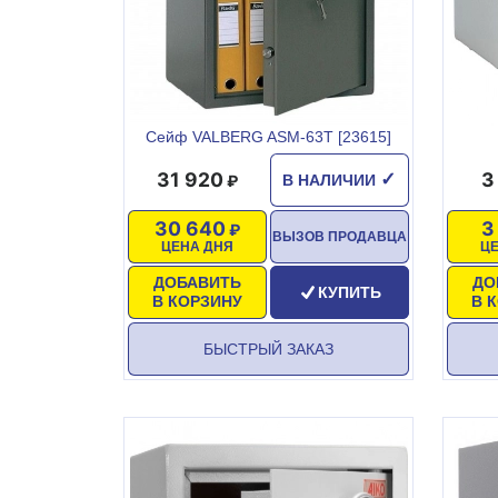
Сейф VALBERG ASM-63T [23615]
31 920
3
✓
В НАЛИЧИИ
30 640
3
ВЫЗОВ ПРОДАВЦА
ЦЕНА ДНЯ
Ц
ДОБАВИТЬ
ДО
КУПИТЬ
В КОРЗИНУ
В 
БЫСТРЫЙ ЗАКАЗ