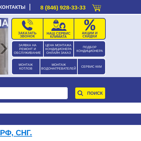
КОНТАКТЫ
8 (846) 928-33-33
ЗАКАЗАТЬ
АКЦИИ И
НАШ СЕРВИС
›
ЗВОНОК
СКИДКИ
КЛИМАТА
ЗАЯВКА НА
ЦЕНА МОНТАЖА
ПОДБОР
РЕМОНТ И
КОНДИЦИОНЕРА
КОНДИЦИОНЕРА
ОБСЛУЖИВАНИЕ
ОНЛАЙН ЗАКАЗ
МОНТАЖ
МОНТАЖ
СЕРВИС ККМ
КОТЛОВ
ВОДОНАГРЕВАТЕЛЕЙ
РФ, СНГ.