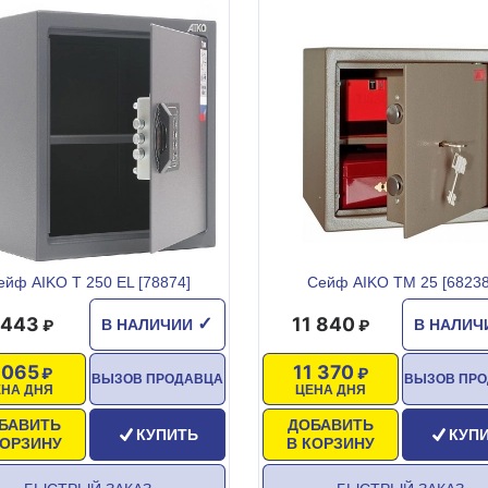
ейф AIKO T 250 EL [78874]
Сейф AIKO TM 25 [68238
 443
11 840
✓
В НАЛИЧИИ
В НАЛИ
 065
11 370
ВЫЗОВ ПРОДАВЦА
ВЫЗОВ ПР
ЕНА ДНЯ
ЦЕНА ДНЯ
БАВИТЬ
ДОБАВИТЬ
КУПИТЬ
КУП
КОРЗИНУ
В КОРЗИНУ