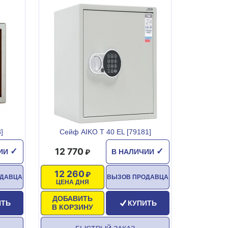
]
Сейф AIKO T 40 EL [79181]
12 770
✓
✓
ЧИИ
В НАЛИЧИИ
12 260
ОДАВЦА
ВЫЗОВ ПРОДАВЦА
ЦЕНА ДНЯ
ДОБАВИТЬ
ИТЬ
КУПИТЬ
В КОРЗИНУ