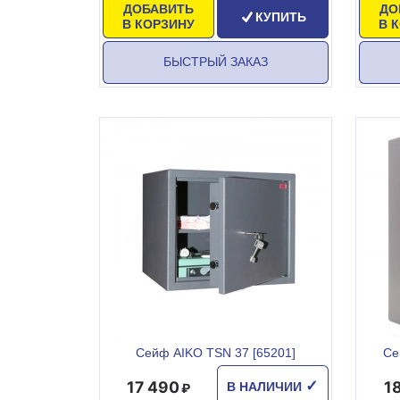
ДОБАВИТЬ
ДО
КУПИТЬ
В КОРЗИНУ
В 
БЫСТРЫЙ ЗАКАЗ
Сейф AIKO TSN 37 [65201]
Се
17 490
1
✓
В НАЛИЧИИ