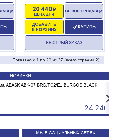
20 440
ОДАВЦА
ВЫЗОВ ПРОДАВЦА
ЦЕНА ДНЯ
ДОБАВИТЬ
ИТЬ
КУПИТЬ
В КОРЗИНУ
БЫСТРЫЙ ЗАКАЗ
Показано с 1 по 20 из 37 (всего страниц 2)
НОВИНКИ
scenter TT-310 USE (300 dpi)
ABASK ABK-07 BRG/TC2/E1 BURGOS BLACK
Котел эл
Сп
›
21 500
24 240
МЫ В СОЦИАЛЬНЫХ СЕТЯХ