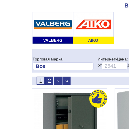
В
VALBERG
AIKO
Торговая марка:
Интернет-Цена:
от
1
2
›
»