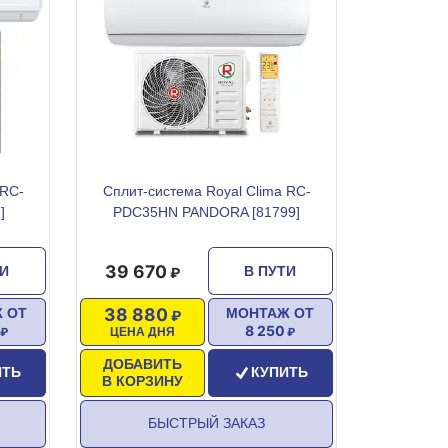
 RC-
Сплит-система Royal Clima RC-
]
PDC35HN PANDORA [81799]
39 670
ТИ
В ПУТИ
38 880
 ОТ
МОНТАЖ ОТ
8 250
ЦЕНА ДНЯ
ДОБАВИТЬ
ИТЬ
КУПИТЬ
В КОРЗИНУ
БЫСТРЫЙ ЗАКАЗ