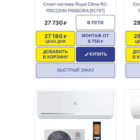
Сплит-система Royal Clima RC-
Спл
PDC22HN PANDORA [81797]
27 730
29
В ПУТИ
27 180
28
МОНТАЖ ОТ
6 750
ЦЕНА ДНЯ
Ц
ДОБАВИТЬ
ДО
КУПИТЬ
В КОРЗИНУ
В 
БЫСТРЫЙ ЗАКАЗ