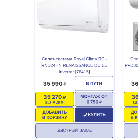
Сплит-система Royal Clima RCI-
Спл
RND24HN RENAISSANCE DC EU
PFD30
Inverter [76415]
35 990
36
В ПУТИ
35 270
36
МОНТАЖ ОТ
6 750
ЦЕНА ДНЯ
Ц
ДОБАВИТЬ
ДО
КУПИТЬ
В КОРЗИНУ
В 
БЫСТРЫЙ ЗАКАЗ