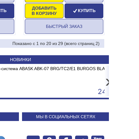
ДОБАВИТЬ
ИТЬ
КУПИТЬ
В КОРЗИНУ
БЫСТРЫЙ ЗАКАЗ
Показано с 1 по 20 из 29 (всего страниц 2)
НОВИНКИ
scenter TT-310 USE (300 dpi)
ABASK ABK-07 BRG/TC2/E1 BURGOS BLACK
Котел эл
Сп
›
21 500
24 240
МЫ В СОЦИАЛЬНЫХ СЕТЯХ