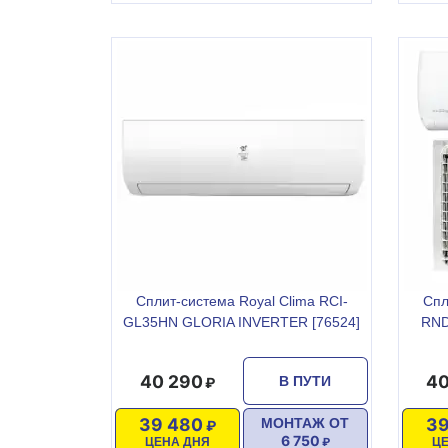
Сплит-система Royal Clima RCI-
Спл
GL35HN GLORIA INVERTER [76524]
RND
40 290
40
В ПУТИ
39 480
39
МОНТАЖ ОТ
6 750
ЦЕНА ДНЯ
Ц