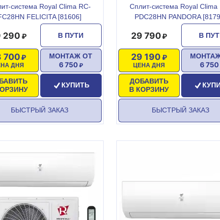
ит-система Royal Clima RC-
Сплит-система Royal Clima
FC28HN FELICITA [81606]
PDC28HN PANDORA [8179
 290
29 790
В ПУТИ
В ПУ
 700
29 190
МОНТАЖ ОТ
МОНТАЖ
6 750
6 750
ЕНА ДНЯ
ЦЕНА ДНЯ
БАВИТЬ
ДОБАВИТЬ
КУПИТЬ
КУП
КОРЗИНУ
В КОРЗИНУ
БЫСТРЫЙ ЗАКАЗ
БЫСТРЫЙ ЗАКАЗ