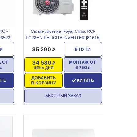
RCI-
Сплит-система Royal Clima RCI-
6523]
FC28HN FELICITA INVERTER [81615]
35 290
ТИ
В ПУТИ
34 580
 ОТ
МОНТАЖ ОТ
6 750
ЦЕНА ДНЯ
ДОБАВИТЬ
ИТЬ
КУПИТЬ
В КОРЗИНУ
БЫСТРЫЙ ЗАКАЗ