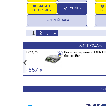
ДОБАВИТЬ
ДО
КУПИТЬ
В КОРЗИНУ
В 
БЫСТРЫЙ ЗАКАЗ
1
2
›
»
ХИТ ПРОДАЖ
15кг LCD, 2г,
/E1 MADRID INVERTER
Весы электронные MERTECH M-ER 326
Сплит-система ABASK ABK-12
без стойки
‹
4 557
50 590
СП