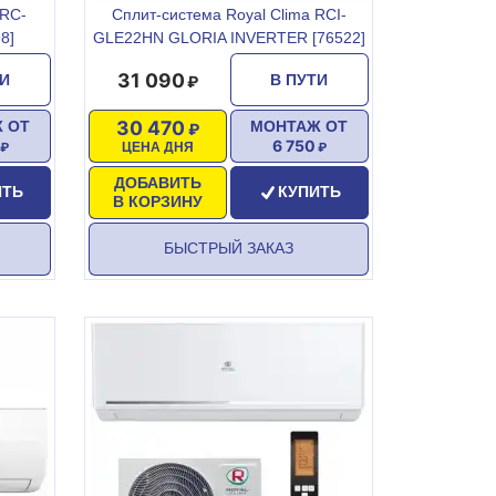
 RC-
Сплит-система Royal Clima RCI-
8]
GLE22HN GLORIA INVERTER [76522]
31 090
ТИ
В ПУТИ
30 470
 ОТ
МОНТАЖ ОТ
6 750
ЦЕНА ДНЯ
ДОБАВИТЬ
ИТЬ
КУПИТЬ
В КОРЗИНУ
БЫСТРЫЙ ЗАКАЗ