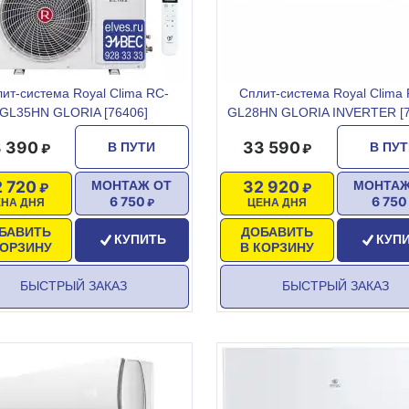
ит-система Royal Clima RC-
Сплит-система Royal Clima 
GL35HN GLORIA [76406]
GL28HN GLORIA INVERTER [7
 390
33 590
В ПУТИ
В ПУ
2 720
32 920
МОНТАЖ ОТ
МОНТАЖ
6 750
6 750
ЕНА ДНЯ
ЦЕНА ДНЯ
БАВИТЬ
ДОБАВИТЬ
КУПИТЬ
КУП
КОРЗИНУ
В КОРЗИНУ
БЫСТРЫЙ ЗАКАЗ
БЫСТРЫЙ ЗАКАЗ