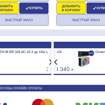
БАВИТЬ
ДОБАВИТЬ
КУПИТЬ
КУП
КОРЗИНУ
В КОРЗИНУ
БЫСТРЫЙ ЗАКАЗ
БЫСТРЫЙ ЗАКАЗ
 AC-15.2 до 15кг LCD, 2г,
 BRG/TC2/E1 BURGOS BLACK
Принтер штрих-кода Po
Сплит-система 
USB+Serial+Ethernet
›
‹
3 681
44 340
ОСОБЫ ОНЛАЙН ОПЛАТЫ