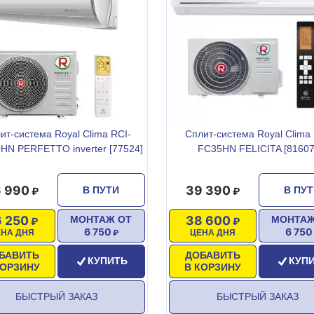
ит-система Royal Clima RCI-
Сплит-система Royal Clima
HN PERFETTO inverter [77524]
FC35HN FELICITA [81607
 990
39 390
В ПУТИ
В ПУ
 250
38 600
МОНТАЖ ОТ
МОНТАЖ
6 750
6 750
ЕНА ДНЯ
ЦЕНА ДНЯ
БАВИТЬ
ДОБАВИТЬ
КУПИТЬ
КУП
КОРЗИНУ
В КОРЗИНУ
БЫСТРЫЙ ЗАКАЗ
БЫСТРЫЙ ЗАКАЗ