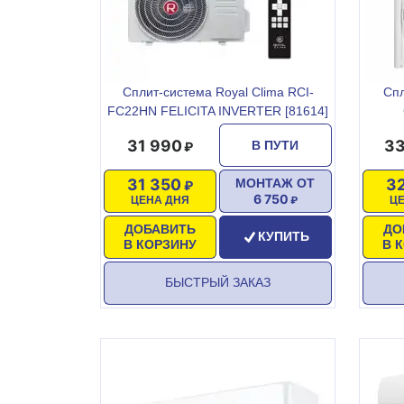
Сплит-система Royal Clima RCI-
Спл
FC22HN FELICITA INVERTER [81614]
31 990
33
В ПУТИ
31 350
3
МОНТАЖ ОТ
6 750
ЦЕНА ДНЯ
Ц
ДОБАВИТЬ
ДО
КУПИТЬ
В КОРЗИНУ
В 
БЫСТРЫЙ ЗАКАЗ