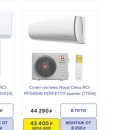
RCI-
Сплит-система Royal Clima RCI-
81616]
PFD40HN PERFETTO inverter [77556]
44 290
ТИ
В ПУТИ
43 400
 ОТ
МОНТАЖ ОТ
8 250
ЦЕНА ДНЯ