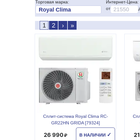
Торговая марка:
Интернет-Цена:
от
1
2
›
»
Сплит-система Royal Clima RC-
Спл
GR22HN GRIDA [79324]
26 990
2
✓
В НАЛИЧИИ