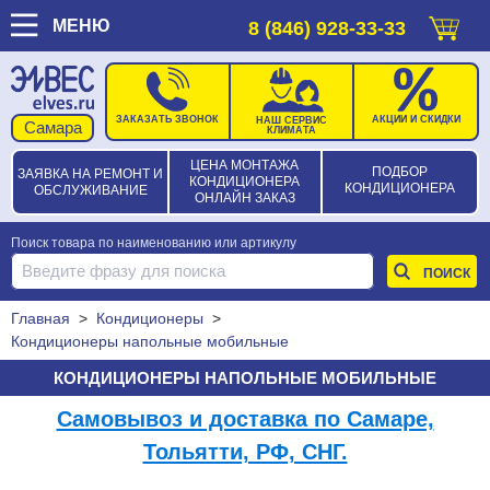
МЕНЮ
8 (846) 928-33-33
ЗАКАЗАТЬ ЗВОНОК
АКЦИИ И СКИДКИ
НАШ СЕРВИС
КЛИМАТА
ЦЕНА МОНТАЖА
ПОДБОР
ЗАЯВКА НА РЕМОНТ И
КОНДИЦИОНЕРА
КОНДИЦИОНЕРА
ОБСЛУЖИВАНИЕ
ОНЛАЙН ЗАКАЗ
Поиск товара по наименованию или артикулу
Главная
>
Кондиционеры
>
Кондиционеры напольные мобильные
КОНДИЦИОНЕРЫ НАПОЛЬНЫЕ МОБИЛЬНЫЕ
Самовывоз и доставка по Самаре,
Тольятти, РФ, СНГ.