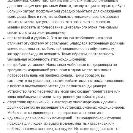
экономичны. Кроме того, они являются отличным дополнением к
дорогостоящим центральным блокам, эксплуатация которых требует
больших затрат, поскольку они усердно работают для охлаждения
всего дома. Дело в том, что мобильные кондиционеры охлаждают
только те места, где установлены, что позволяет полностью
минимизировать использование центрального блока, тем самым
снизить счета за электроэнергию;
портативный и удобный. Это основная особенность, которая
отличает эту систему от остальных. Благодаря встроенным роликам
можно переместить мобильный кондиционер в любую комнату,
которую необходимо охладить. Таким образом, портативность —
уникальная особенность этих кондиционеров;
не требуют установки. Напольные мобильные кондиционеры не
требуют фиксированной установки в одном месте, что может
потребовать навыков профессионала. Таким образом, вы
сэкономите на установке, а также избавитесь от стресса, связанного
с поиском подходящего места для ремонта кондиционера.
Устройство легко переместить, если оно создает препятствие или
когда необходимо изменить внутреннее устройство дома;
отсутствие ограничений. В некоторых многоквартирных домах и
других объектах не разрешается установка оконных кондиционеров.
Мобильные кондиционеры — прекрасная альтернатива;
идиальны для небольших помещений. Эти кондиционеры отлично
подходят для людей, живущих в однокомнатных квартирах или
небольших комнатах таких, как студии. Их также предпочитают те,