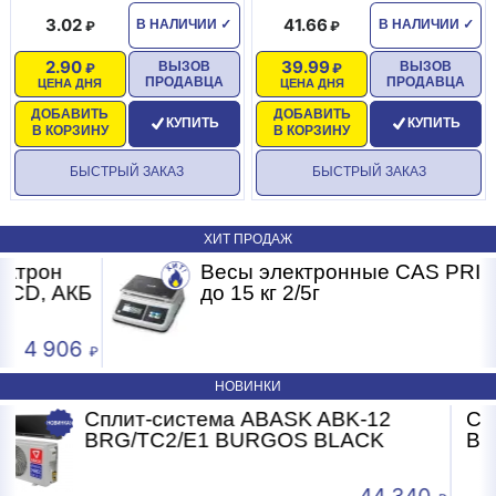
3.02
41.66
В НАЛИЧИИ
✓
В НАЛИЧИИ
✓
2.90
39.99
ВЫЗОВ
ВЫЗОВ
ПРОДАВЦА
ПРОДАВЦА
ЦЕНА ДНЯ
ЦЕНА ДНЯ
ДОБАВИТЬ
ДОБАВИТЬ
КУПИТЬ
КУПИТЬ
В КОРЗИНУ
В КОРЗИНУ
БЫСТРЫЙ ЗАКАЗ
БЫСТРЫЙ ЗАКАЗ
ХИТ ПРОДАЖ
Весы электронные CAS PRII -15CD
Б
до 15 кг 2/5г
4 593
НОВИНКИ
2
Сплит-система ABASK ABK-07
K
BRG/TC2/E1 BURGOS BLACK
4 340
24 2