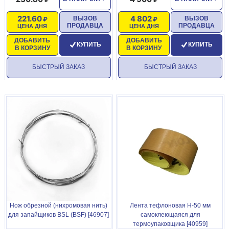
221.60
4 802
ВЫЗОВ
ВЫЗОВ
ПРОДАВЦА
ПРОДАВЦА
ЦЕНА ДНЯ
ЦЕНА ДНЯ
ДОБАВИТЬ
ДОБАВИТЬ
КУПИТЬ
КУПИТЬ
В КОРЗИНУ
В КОРЗИНУ
БЫСТРЫЙ ЗАКАЗ
БЫСТРЫЙ ЗАКАЗ
Нож обрезной (нихромовая нить)
Лента тефлоновая H-50 мм
для запайщиков BSL (BSF) [46907]
самоклеющаяся для
термоупаковщика [40959]