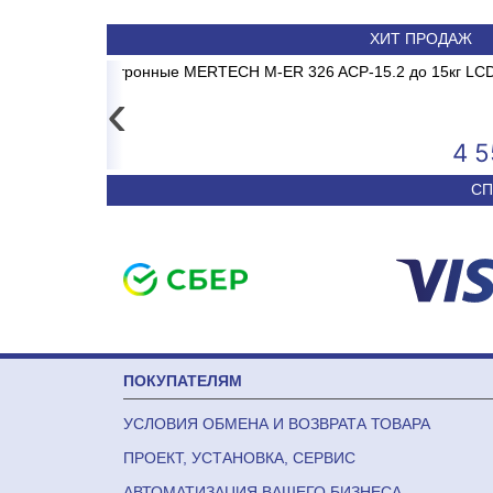
ХИТ ПРОДАЖ
 MADRID INVERTER
5.2 до 15кг LCD, 2г,
Весы электронные MERTECH M
Сплит-система ABASK
без стойки
‹
4 557
50 590
СП
ПОКУПАТЕЛЯМ
УСЛОВИЯ ОБМЕНА И ВОЗВРАТА ТОВАРА
ПРОЕКТ, УСТАНОВКА, СЕРВИС
АВТОМАТИЗАЦИЯ ВАШЕГО БИЗНЕСА