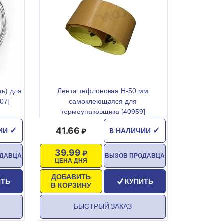
ь) для
Лента тефлоновая H-50 мм
07]
самоклеющаяся для
термоупаковщика [40959]
41.66
✓
✓
ЧИИ
В НАЛИЧИИ
39.99
ОДАВЦА
ВЫЗОВ ПРОДАВЦА
ЦЕНА ДНЯ
ДОБАВИТЬ
ИТЬ
КУПИТЬ
В КОРЗИНУ
БЫСТРЫЙ ЗАКАЗ