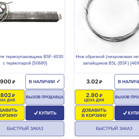
ля термоупаковщика BSF-4030
Нож обрезной (нихромовая нит
с термопарой [50680]
запайщиков BSL (BSF) [469
 900
3.02
✓
В НАЛИЧИИ
В НАЛИ
 802
2.90
ВЫЗОВ ПРОДАВЦА
ВЫЗОВ ПР
ЕНА ДНЯ
ЦЕНА ДНЯ
БАВИТЬ
ДОБАВИТЬ
КУПИТЬ
КУП
КОРЗИНУ
В КОРЗИНУ
БЫСТРЫЙ ЗАКАЗ
БЫСТРЫЙ ЗАКАЗ