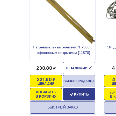
Нагревательный элемент NT-300 с
ТЭН д
тефлоновым покрытием [11878]
230.80
4
✓
В НАЛИЧИИ
221.60
4
ВЫЗОВ ПРОДАВЦА
ЦЕНА ДНЯ
Ц
ДОБАВИТЬ
ДО
КУПИТЬ
В КОРЗИНУ
В 
БЫСТРЫЙ ЗАКАЗ