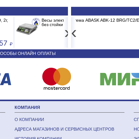
-ER 326 AC-15.2 до 15кг LCD, 2г,
 ABK-12 BRG/TC2/E1 BURGOS BLACK
Принтер штрих-кода Posce
Сплит-с
›
‹
3 681
44 340
ОСОБЫ ОНЛАЙН ОПЛАТЫ
КОМПАНИЯ
О КОМПАНИИ
С
АДРЕСА МАГАЗИНОВ И СЕРВИСНЫХ ЦЕНТРОВ
Н
ИСТОРИЯ КОМПАНИИ
Э