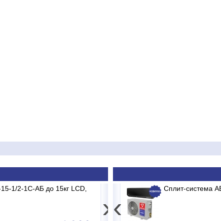
15-1/2-1С-АБ до 15кг LCD,
V-18 MDR/MB2/E1 MADRID INVERTER
Весы электронные CAS P
Сплит-система 
›
‹