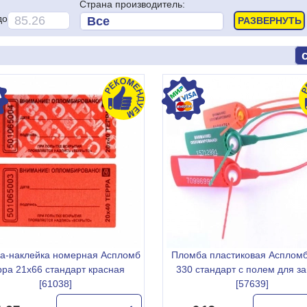
Страна производитель:
до
а-наклейка номерная Аспломб
Пломба пластиковая Аспломб
рра 21х66 стандарт красная
330 стандарт с полем для з
[61038]
[57639]