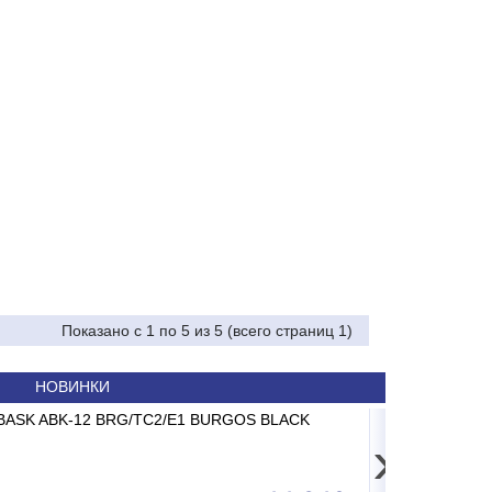
Показано с 1 по 5 из 5 (всего страниц 1)
НОВИНКИ
RII -15CD до 15 кг 2/5г
ABASK ABK-12 BRG/TC2/E1 BURGOS BLACK
Картридж
Сп
›