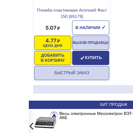
Пломба пластиковая Аспломб Фаст
150 [65179]
5.07
✓
В НАЛИЧИИ
4.77
ВЫЗОВ ПРОДАВЦА
ЦЕНА ДНЯ
ДОБАВИТЬ
КУПИТЬ
В КОРЗИНУ
БЫСТРЫЙ ЗАКАЗ
ХИТ ПРОДАЖ
RONDA INVERTER
Весы электронные Мехэлектрон ВЭТ-
Сплит-система ABASK ABK/IN
АКБ
‹