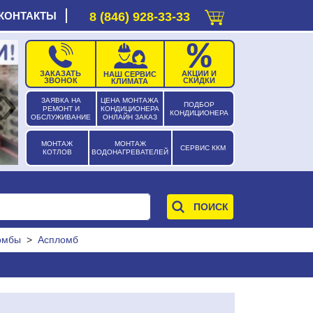
КОНТАКТЫ
8 (846) 928-33-33
ЗАКАЗАТЬ
АКЦИИ И
НАШ СЕРВИС
›
ЗВОНОК
СКИДКИ
КЛИМАТА
ЗАЯВКА НА
ЦЕНА МОНТАЖА
ПОДБОР
РЕМОНТ И
КОНДИЦИОНЕРА
КОНДИЦИОНЕРА
ОБСЛУЖИВАНИЕ
ОНЛАЙН ЗАКАЗ
МОНТАЖ
МОНТАЖ
СЕРВИС ККМ
КОТЛОВ
ВОДОНАГРЕВАТЕЛЕЙ
омбы
>
Аспломб