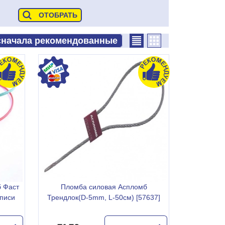
 Фаст
Пломба силовая Аспломб
аписи
Трендлок(D-5mm, L-50см) [57637]