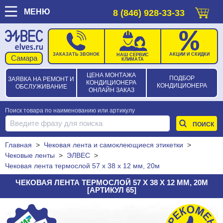
МЕНЮ
8 (846) 928-33-33
ЗАКАЗАТЬ ЗВОНОК
АКЦИИ И СКИДКИ
НАШ СЕРВИС
КЛИМАТА
ЦЕНА МОНТАЖА
ПОДБОР
ЗАЯВКА НА РЕМОНТ И
КОНДИЦИОНЕРА
КОНДИЦИОНЕРА
ОБСЛУЖИВАНИЕ
ОНЛАЙН ЗАКАЗ
Поиск товара по наименованию или артикулу
Главная
>
Чековая лента и самоклеющиеся этикетки
>
Чековые ленты
>
ЭЛВЕС
>
Чековая лента термослой 57 х 38 х 12 мм, 20м
ЧЕКОВАЯ ЛЕНТА ТЕРМОСЛОЙ 57 Х 38 Х 12 ММ, 20М
[АРТИКУЛ 65]