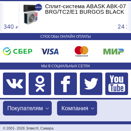
Сплит-система ABASK ABK-07
BRG/TC2/E1 BURGOS BLACK
0
24 240
СПОСОБЫ ОНЛАЙН ОПЛАТЫ
МЫ В СОЦИАЛЬНЫХ СЕТЯХ
Покупателям
Компания
© 2001-
2026 Элвес®, Самара.