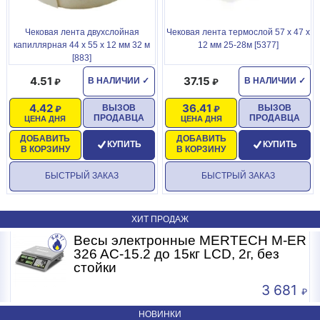
Чековая лента двухслойная
Чековая лента термослой 57 х 47 х
капиллярная 44 х 55 х 12 мм 32 м
12 мм 25-28м [5377]
[883]
4.51
37.15
В НАЛИЧИИ
✓
В НАЛИЧИИ
✓
4.42
36.41
ВЫЗОВ
ВЫЗОВ
ПРОДАВЦА
ПРОДАВЦА
ЦЕНА ДНЯ
ЦЕНА ДНЯ
ДОБАВИТЬ
ДОБАВИТЬ
КУПИТЬ
КУПИТЬ
В КОРЗИНУ
В КОРЗИНУ
БЫСТРЫЙ ЗАКАЗ
БЫСТРЫЙ ЗАКАЗ
ХИТ ПРОДАЖ
R
Весы электронные MERTECH M-ER
326 AC-15.2 до 15кг LCD, 2г, без
стойки
3 681
НОВИНКИ