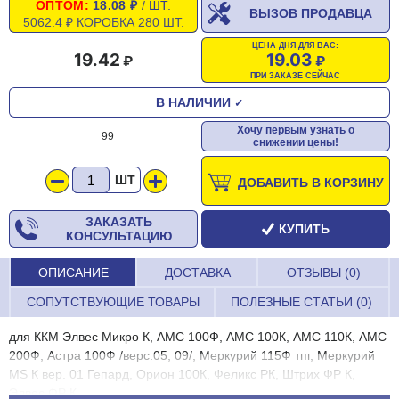
ОПТОМ:
18.08 ₽
/ ШТ.
ВЫЗОВ ПРОДАВЦА
5062.4 ₽ КОРОБКА 280 ШТ.
ЦЕНА ДНЯ ДЛЯ ВАС:
19.42
19.03
ПРИ ЗАКАЗЕ СЕЙЧАС
В НАЛИЧИИ
✓
Хочу первым узнать о
99
снижении цены!
ШТ
ДОБАВИТЬ В КОРЗИНУ
ЗАКАЗАТЬ
КУПИТЬ
КОНСУЛЬТАЦИЮ
ОПИСАНИЕ
ДОСТАВКА
ОТЗЫВЫ (0)
СОПУТСТВУЮЩИЕ ТОВАРЫ
ПОЛЕЗНЫЕ СТАТЬИ (0)
для ККМ Элвес Микро К, АМС 100Ф, АМС 100К, АМС 110К, АМС
200Ф, Астра 100Ф /верс.05, 09/, Меркурий 115Ф тпг, Меркурий
МS К вер. 01 Гепард, Орион 100К, Феликс РК, Штрих ФР К,
Элвес ФР К