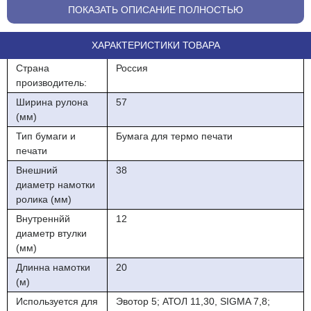
ПОКАЗАТЬ ОПИСАНИЕ ПОЛНОСТЬЮ
Тип сырья Koehler, термо, ширина 57 мм, намотка 23-26 м ,
размер втулки 12 мм
ХАРАКТЕРИСТИКИ ТОВАРА
8шт/пал, 208 шт/кор
Страна
Россия
производитель:
Ширина рулона
57
(мм)
Тип бумаги и
Бумага для термо печати
печати
Внешний
38
диаметр намотки
ролика (мм)
Внутреннйй
12
диаметр втулки
(мм)
Длинна намотки
20
(м)
Используется для
Эвотор 5; АТОЛ 11,30, SIGMA 7,8;