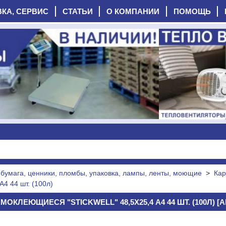
ВКА, СЕРВИС
СТАТЬИ
О КОМПАНИИ
ПОМОЩЬ
бумага, ценники, пломбы, упаковка, лампы, ленты, моющие
>
Кар
4 44 шт. (100л)
ОКЛЕЮЩИЕСЯ "STICKWELL" 48,5Х25,4 А4 44 ШТ. (100Л) [А