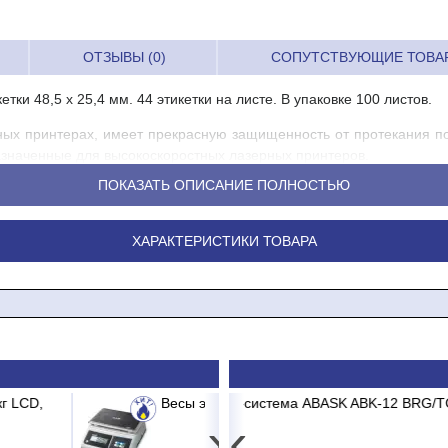
ОТЗЫВЫ (0)
СОПУТСТВУЮЩИЕ ТОВА
тки 48,5 x 25,4 мм. 44 этикетки на листе. В упаковке 100 листов.
ных принтерах, имеет прекрасную защищенность от протекания по
азначенные для высокоскоростных лазерных принтеров.
ПОКАЗАТЬ ОПИСАНИЕ ПОЛНОСТЬЮ
ХАРАКТЕРИСТИКИ ТОВАРА
 ?C
PRII -15CD до 15 кг 2/5г
ABASK ABK-12 BRG/TC2/E1 BURGOS BLACK
Картридж
Сп
›
‹