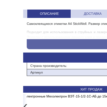
ОПИСАНИЕ
ДОСТАВКА
Самоклеящиеся этикетки А4 StickWell. Размер этике
Подходит для использования в струйных и лазер
Этикетки с использованием данного клея и предн
Характеристики бумаги:
Плотность: 70 ± 2 г/м?
Клей: каучуковый, без запаха
Страна производитель:
Минимальная температура наклеивания: 0 ?C
Артикул
Температурный диапазон применения: -15 до +75
Характеристики
ХИТ ПРОДАЖ
Код товара 01.23.235
15-1/2-1С-АБ до 15кг LCD,
V-18 MDR/MB2/E1 MADRID INVERTER
Весы электронные CAS 
Сплит-система 
‹
Размер, мм 48,5х25,4