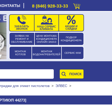
КОНТАКТЫ
8 (846) 928-33-33
ЗАКАЗАТЬ
АКЦИИ И
НАШ СЕРВИС
›
ЗВОНОК
СКИДКИ
КЛИМАТА
ЗАЯВКА НА
ЦЕНА МОНТАЖА
ПОДБОР
РЕМОНТ И
КОНДИЦИОНЕРА
КОНДИЦИОНЕРА
ОБСЛУЖИВАНИЕ
ОНЛАЙН ЗАКАЗ
МОНТАЖ
МОНТАЖ
СЕРВИС ККМ
КОТЛОВ
ВОДОНАГРЕВАТЕЛЕЙ
триджи для этикет пистолетов
>
ЭЛВЕС
>
РТИКУЛ 44273]