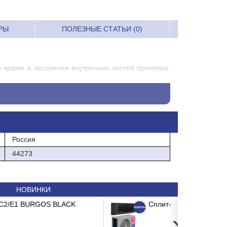
РЫ
ПОЛЕЗНЫЕ СТАТЬИ (0)
 краям и засорения внутренних частей принтера.
Россия
44273
НОВИНКИ
 мех.очистки ITA PP-10 1-я ступень
лит-система ABASK ABK-07 BRG/TC2/E1 BURGOS BLACK
›