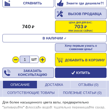
СРАВНИТЬ
Знаете где дешевле?!
ВЫЗОВ ПРОДАВЦА
ЦЕНА ДНЯ ДЛЯ ВАС:
740
703
ПРИ ЗАКАЗЕ СЕЙЧАС
В НАЛИЧИИ
✓
Хочу первым узнать о
снижении цены!
ШТ
ДОБАВИТЬ В КОРЗИНУ
ЗАКАЗАТЬ
КУПИТЬ
КОНСУЛЬТАЦИЮ
ОПИСАНИЕ
ДОСТАВКА
ОТЗЫВЫ (0)
СОПУТСТВУЮЩИЕ ТОВАРЫ
ПОЛЕЗНЫЕ СТАТЬИ (0)
Для более насыщенного цвета ваты, предварительно
"активируйте" флоссайн водой: тщательно перемешайте сахар,