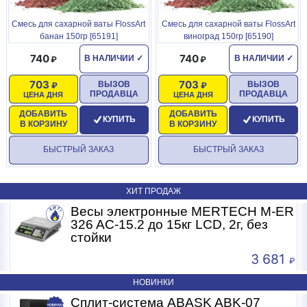
Смесь для сахарной ваты FlossArt
Смесь для сахарной ваты FlossArt
банан 150гр [65191]
виноград 150гр [65190]
740
740
В НАЛИЧИИ
✓
В НАЛИЧИИ
✓
703
703
ВЫЗОВ
ВЫЗОВ
ПРОДАВЦА
ПРОДАВЦА
ЦЕНА ДНЯ
ЦЕНА ДНЯ
ДОБАВИТЬ
ДОБАВИТЬ
КУПИТЬ
КУПИТЬ
В КОРЗИНУ
В КОРЗИНУ
БЫСТРЫЙ ЗАКАЗ
БЫСТРЫЙ ЗАКАЗ
ХИТ ПРОДАЖ
R
Весы электронные MERTECH M-ER
326 AC-15.2 до 15кг LCD, 2г, без
стойки
3 681
НОВИНКИ
Сплит-система ABASK ABK-07