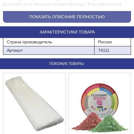
флоссайн и не большое количество воды. Флоссайн мельче
сахара и только так он полностью раскрывается и отдаёт цвет,
поскольку в замесе образуется комковатый, уже окрашенный
ПОКАЗАТЬ ОПИСАНИЕ ПОЛНОСТЬЮ
сахар, а не смесь сухого сахара с флоссайном-пылью.
ХАРАКТЕРИСТИКИ ТОВАРА
Расход 1-2 ст/ложки на 4,5 кг сахара
Страна производитель:
Россия
Тара: пластиковая банка 0,15 кг. Кратность в коробке: 32 шт.
Артикул
74111
Смесь вкусоароматическая для сахарной ваты, FlossArt вишня.
Предназначена для приготовления сахарной ваты со вкусом и
ПОХОЖИЕ ТОВАРЫ:
ароматом вишни.