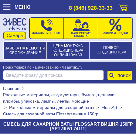
МЕНЮ
8 (846) 928-33-33
ЗАКАЗАТЬ ЗВОНОК
АКЦИИ И СКИДКИ
НАШ СЕРВИС
КЛИМАТА
ЦЕНА МОНТАЖА
ПОДБОР
ЗАЯВКА НА РЕМОНТ И
КОНДИЦИОНЕРА
КОНДИЦИОНЕРА
ОБСЛУЖИВАНИЕ
ОНЛАЙН ЗАКАЗ
Поиск товара по наименованию или артикулу
Главная
>
Расходные материалы, аккумуляторы, бумага, ценники,
пломбы, упаковка, лампы, ленты, моющие
>
Расходные материалы для сахарной ваты
>
FlossArt
>
Смесь для сахарной ваты FlossArt вишня 150гр
СМЕСЬ ДЛЯ САХАРНОЙ ВАТЫ FLOSSART ВИШНЯ 150ГР
[АРТИКУЛ 74111]