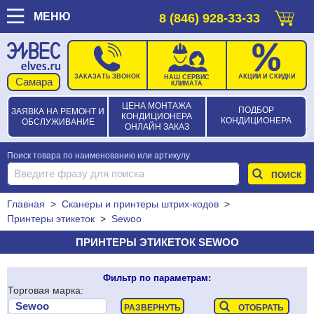
МЕНЮ
8 (846) 928-33-33
ЗАКАЗАТЬ ЗВОНОК
АКЦИИ И СКИДКИ
НАШ СЕРВИС
КЛИМАТА
ЦЕНА МОНТАЖА
ПОДБОР
ЗАЯВКА НА РЕМОНТ И
КОНДИЦИОНЕРА
КОНДИЦИОНЕРА
ОБСЛУЖИВАНИЕ
ОНЛАЙН ЗАКАЗ
Поиск товара по наименованию или артикулу
Главная
>
Сканеры и принтеры штрих-кодов
>
Принтеры этикеток
>
Sewoo
ПРИНТЕРЫ ЭТИКЕТОК SEWOO
Фильтр по параметрам:
Торговая марка: