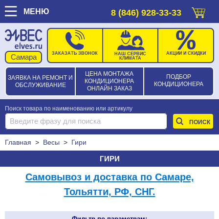
МЕНЮ
8 (846) 928-33-33
ЗАКАЗАТЬ ЗВОНОК
АКЦИИ И СКИДКИ
НАШ СЕРВИС
КЛИМАТА
ЦЕНА МОНТАЖА
ПОДБОР
ЗАЯВКА НА РЕМОНТ И
КОНДИЦИОНЕРА
КОНДИЦИОНЕРА
ОБСЛУЖИВАНИЕ
ОНЛАЙН ЗАКАЗ
Поиск товара по наименованию или артикулу
Главная
>
Весы
>
Гири
ГИРИ
Самовывоз и доставка по Самаре,
Тольятти, РФ, СНГ.
Фильтр по параметрам: