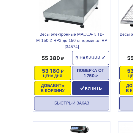
Весы электронные МАССА-К ТВ-
Весы 
М-150.2-RР3 до 150 кг терминал RP
[34574]
55 380
55
✓
В НАЛИЧИИ
53 160
5
ПОВЕРКА ОТ
1 750
ЦЕНА ДНЯ
Ц
ДОБАВИТЬ
ДО
КУПИТЬ
В КОРЗИНУ
В 
БЫСТРЫЙ ЗАКАЗ