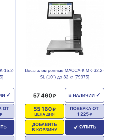
-15.2-
Весы электронные МАССА-К MK-32.2-
5]
SL (10") до 32 кг [79375]
57 460
✓
✓
ЧИИ
В НАЛИЧИИ
55 160
А ОТ
ПОВЕРКА ОТ
1 225
ЦЕНА ДНЯ
ДОБАВИТЬ
ИТЬ
КУПИТЬ
В КОРЗИНУ