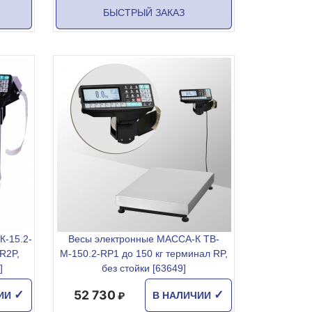
БЫСТРЫЙ ЗАКАЗ
-15.2-
Весы электронные МАССА-К ТВ-
R2P,
М-150.2-RР1 до 150 кг терминал RP,
]
без стойки [63649]
52 730
✓
✓
ЧИИ
В НАЛИЧИИ