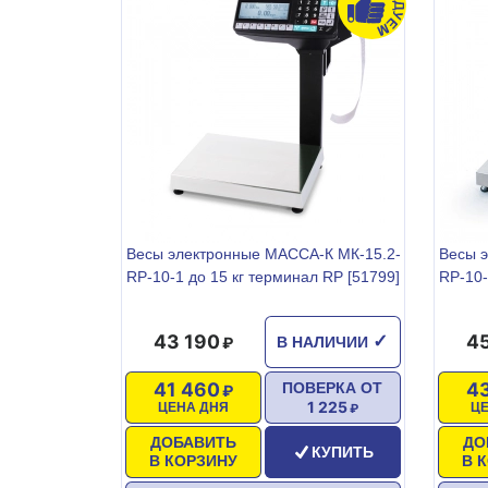
Весы электронные МАССА-К МК-15.2-
Весы 
RP-10-1 до 15 кг терминал RP [51799]
RP-10-
43 190
4
✓
В НАЛИЧИИ
41 460
4
ПОВЕРКА ОТ
1 225
ЦЕНА ДНЯ
Ц
ДОБАВИТЬ
ДО
КУПИТЬ
В КОРЗИНУ
В 