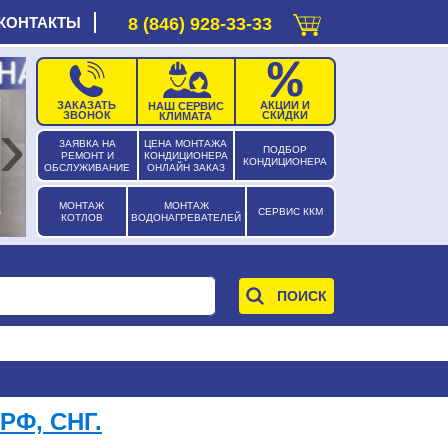
КОНТАКТЫ
8 (846) 928-33-33
ЗАКАЗАТЬ
АКЦИИ И
НАШ СЕРВИС
›
ЗВОНОК
СКИДКИ
КЛИМАТА
ЗАЯВКА НА
ЦЕНА МОНТАЖА
ПОДБОР
РЕМОНТ И
КОНДИЦИОНЕРА
КОНДИЦИОНЕРА
ОБСЛУЖИВАНИЕ
ОНЛАЙН ЗАКАЗ
МОНТАЖ
МОНТАЖ
СЕРВИС ККМ
КОТЛОВ
ВОДОНАГРЕВАТЕЛЕЙ
РФ, СНГ.