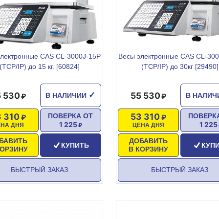
электронные CAS CL-3000J-15P
Весы электронные CAS CL-300
(TCP/IP) до 15 кг. [60824]
(TCP/IP) до 30кг [29490]
 530
55 530
✓
В НАЛИЧИИ
В НАЛИ
3 310
53 310
ПОВЕРКА ОТ
ПОВЕРК
1 225
1 225
ЕНА ДНЯ
ЦЕНА ДНЯ
БАВИТЬ
ДОБАВИТЬ
КУПИТЬ
КУП
КОРЗИНУ
В КОРЗИНУ
БЫСТРЫЙ ЗАКАЗ
БЫСТРЫЙ ЗАКАЗ