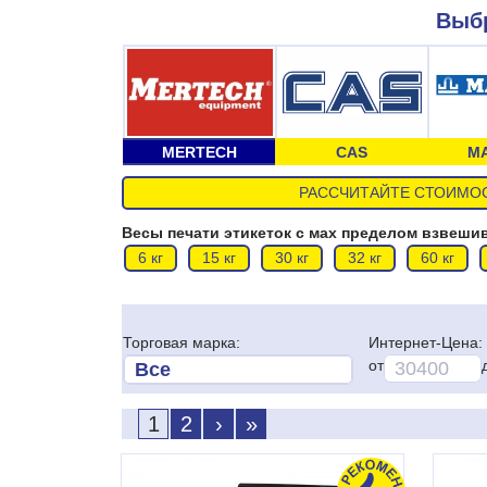
Выбр
MERTECH
CAS
М
РАССЧИТАЙТЕ СТОИМОС
Весы печати этикеток с мах пределом взвеши
6 кг
15 кг
30 кг
32 кг
60 кг
Торговая марка:
Интернет-Цена:
от
1
2
›
»