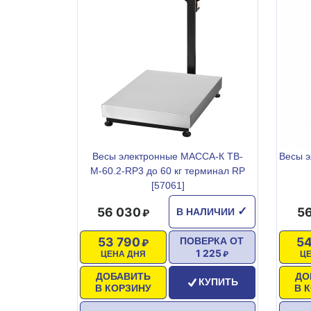
Весы электронные МАССА-К ТВ-
Весы э
М-60.2-RР3 до 60 кг терминал RP
[57061]
56 030
56
✓
В НАЛИЧИИ
53 790
54
ПОВЕРКА ОТ
1 225
ЦЕНА ДНЯ
Ц
ДОБАВИТЬ
ДО
КУПИТЬ
В КОРЗИНУ
В 