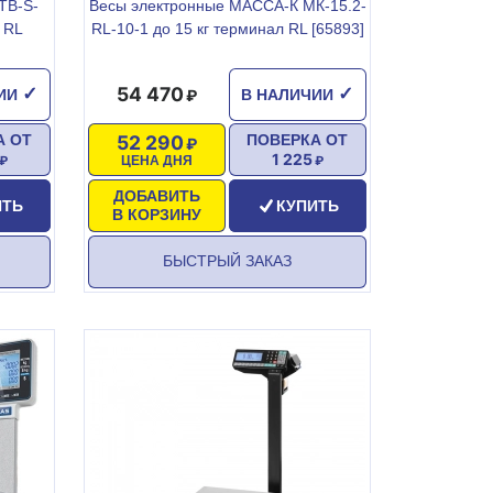
ТВ-S-
Весы электронные МАССА-К МК-15.2-
 RL
RL-10-1 до 15 кг терминал RL [65893]
54 470
✓
✓
ЧИИ
В НАЛИЧИИ
52 290
А ОТ
ПОВЕРКА ОТ
1 225
ЦЕНА ДНЯ
ДОБАВИТЬ
ИТЬ
КУПИТЬ
В КОРЗИНУ
БЫСТРЫЙ ЗАКАЗ