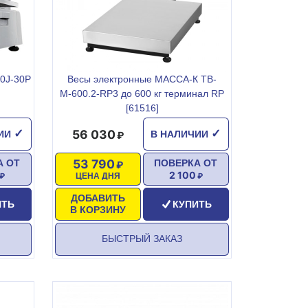
0J-30P
Весы электронные МАССА-К ТВ-
М-600.2-RР3 до 600 кг терминал RP
[61516]
56 030
✓
✓
ЧИИ
В НАЛИЧИИ
53 790
А ОТ
ПОВЕРКА ОТ
2 100
ЦЕНА ДНЯ
ДОБАВИТЬ
ИТЬ
КУПИТЬ
В КОРЗИНУ
БЫСТРЫЙ ЗАКАЗ