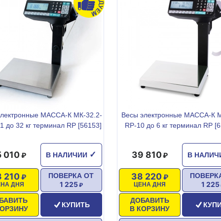
электронные МАССА-К МК-32.2-
Весы электронные МАССА-К М
1 до 32 кг терминал RP [56153]
RP-10 до 6 кг терминал RP [6
5 010
39 810
✓
В НАЛИЧИИ
В НАЛИ
3 210
38 220
ПОВЕРКА ОТ
ПОВЕРК
1 225
1 225
ЕНА ДНЯ
ЦЕНА ДНЯ
БАВИТЬ
ДОБАВИТЬ
КУПИТЬ
КУП
КОРЗИНУ
В КОРЗИНУ