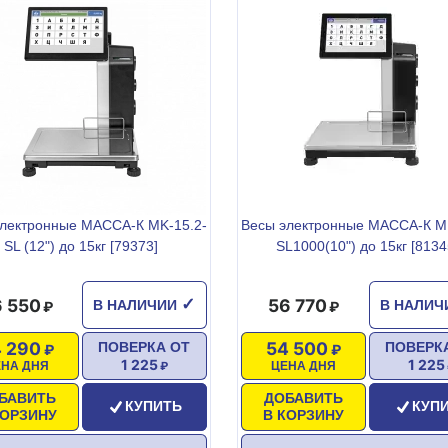
лектронные МАССА-К MK-15.2-
Весы электронные МАССА-К MK
SL (12") до 15кг [79373]
SL1000(10") до 15кг [8134
 550
56 770
✓
В НАЛИЧИИ
В НАЛИ
 290
54 500
ПОВЕРКА ОТ
ПОВЕРК
1 225
1 225
ЕНА ДНЯ
ЦЕНА ДНЯ
БАВИТЬ
ДОБАВИТЬ
КУПИТЬ
КУП
КОРЗИНУ
В КОРЗИНУ