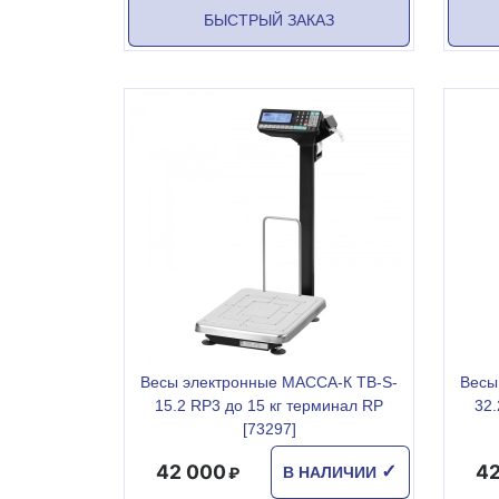
БЫСТРЫЙ ЗАКАЗ
Весы электронные МАССА-К ТВ-S-
Весы
15.2 RР3 до 15 кг терминал RР
32.
[73297]
42 000
42
✓
В НАЛИЧИИ