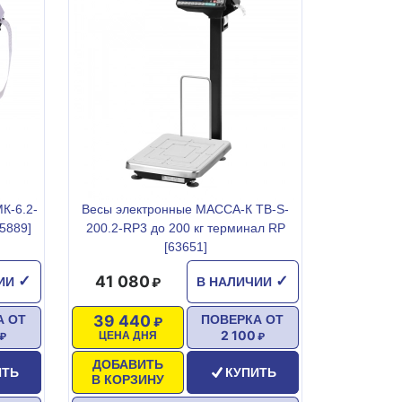
К-6.2-
Весы электронные МАССА-К ТВ-S-
5889]
200.2-RР3 до 200 кг терминал RP
[63651]
41 080
✓
✓
ЧИИ
В НАЛИЧИИ
39 440
А ОТ
ПОВЕРКА ОТ
2 100
ЦЕНА ДНЯ
ДОБАВИТЬ
ИТЬ
КУПИТЬ
В КОРЗИНУ