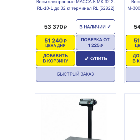
Весы электронные МАССА-К МК-32.2-
Вес
RL-10-1 до 32 кг терминал RL [52922]
М-300
53 370
5
✓
В НАЛИЧИИ
51 240
5
ПОВЕРКА ОТ
1 225
ЦЕНА ДНЯ
Ц
ДОБАВИТЬ
ДО
КУПИТЬ
В КОРЗИНУ
В 
БЫСТРЫЙ ЗАКАЗ