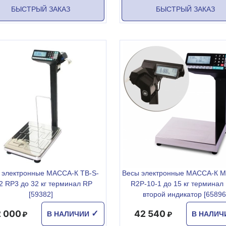
БЫСТРЫЙ ЗАКАЗ
БЫСТРЫЙ ЗАКАЗ
 электронные МАССА-К ТВ-S-
Весы электронные МАССА-К МК
2 RР3 до 32 кг терминал RР
R2P-10-1 до 15 кг терминал 
[59382]
второй индикатор [65896
 000
42 540
✓
В НАЛИЧИИ
В НАЛИ