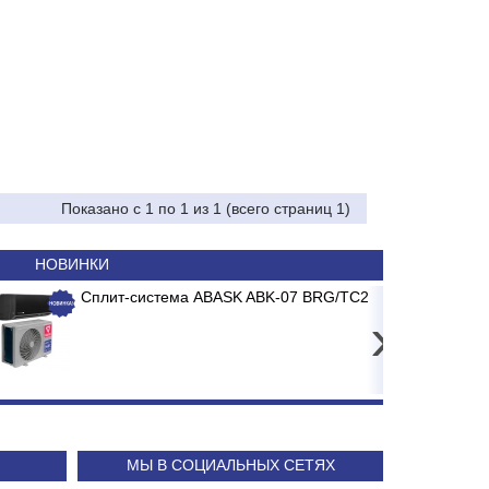
Показано с 1 по 1 из 1 (всего страниц 1)
НОВИНКИ
тки ITA PP-10 1-я ступень
тема ABASK ABK-07 BRG/TC2/E1 BURGOS BLACK
ККМ
›
71.29
24 240
МЫ В СОЦИАЛЬНЫХ СЕТЯХ