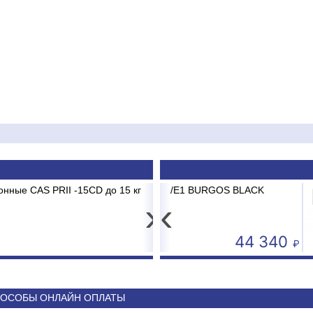
D до 15 кг 2/5г
BK-12 BRG/TC2/E1 BURGOS BLACK
Картридж мех.очис
Сплит-сис
›
‹
4 593
44 340
ОСОБЫ ОНЛАЙН ОПЛАТЫ