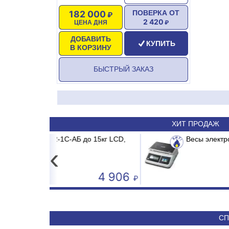
182 000
ПОВЕРКА ОТ
2 420
ЦЕНА ДНЯ
ДОБАВИТЬ
КУПИТЬ
В КОРЗИНУ
БЫСТРЫЙ ЗАКАЗ
ХИТ ПРОДАЖ
-АБ до 15кг LCD,
R/MB2/E1 MADRID INVERTER
Весы электронные CAS PRII -15C
Сплит-система ABASK A
‹
4 906
50 590
СП