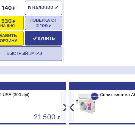
2 140
✓
В НАЛИЧИИ
1 530
ПОВЕРКА ОТ
2 100
ЕНА ДНЯ
БАВИТЬ
КУПИТЬ
КОРЗИНУ
БЫСТРЫЙ ЗАКАЗ
 USE (300 dpi)
 BRG/TC2/E1 BURGOS BLACK
Котел электродный Гал
Сплит-система A
›
‹
21 500
24 240