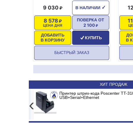
9 030
1
✓
В НАЛИЧИИ
8 578
1
ПОВЕРКА ОТ
2 100
ЦЕНА ДНЯ
Ц
ДОБАВИТЬ
ДО
КУПИТЬ
В КОРЗИНУ
В 
БЫСТРЫЙ ЗАКАЗ
ХИТ ПРОДАЖ
5кг LCD, 2г,
BURGOS BLACK
Принтер штрих-кода Poscenter TT-310
Сплит-система ABASK ABK-07
USB+Serial+Ethernet
‹
3 681
44 340