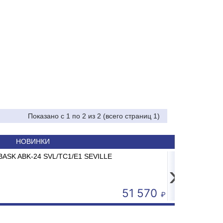
Показано с 1 по 2 из 2 (всего страниц 1)
НОВИНКИ
ан-Гейзер 9
BASK ABK-24 SVL/TC1/E1 SEVILLE
Сплит-с
Сп
›
6 879
51 570