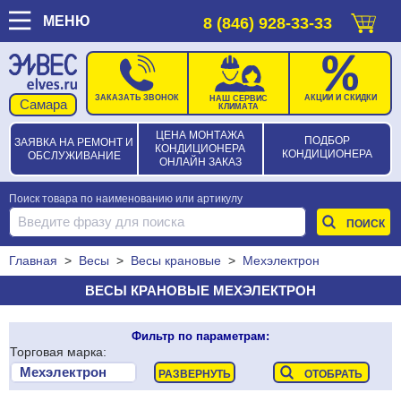
МЕНЮ
8 (846) 928-33-33
ЗАКАЗАТЬ ЗВОНОК
АКЦИИ И СКИДКИ
НАШ СЕРВИС
КЛИМАТА
ЦЕНА МОНТАЖА
ПОДБОР
ЗАЯВКА НА РЕМОНТ И
КОНДИЦИОНЕРА
КОНДИЦИОНЕРА
ОБСЛУЖИВАНИЕ
ОНЛАЙН ЗАКАЗ
Поиск товара по наименованию или артикулу
Главная
>
Весы
>
Весы крановые
>
Мехэлектрон
ВЕСЫ КРАНОВЫЕ МЕХЭЛЕКТРОН
Фильтр по параметрам:
Торговая марка: