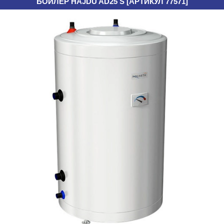
БОЙЛЕР HAJDU AD25 S [АРТИКУЛ 77571]