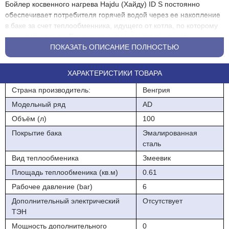
Бойлер косвенного нагрева Hajdu (Хайду) ID S постоянно
обеспечивает потребителя горячей водой через ее накопление
в баке за счет теплообменника, идущего от котла, по которому
циркулирует вода. Благодаря излишкам тепла от котла
происходит нагрев поступающей в бойлер воды и затем он
ПОКАЗАТЬ ОПИСАНИЕ ПОЛНОСТЬЮ
хранится в нем до использования потребителем на текущие
бытовые нужды.
ХАРАКТЕРИСТИКИ ТОВАРА
Особенности
Страна производитель:
Венгрия
" Мощный теплообменник
Модельный ряд
AD
Объём (л)
100
" Специальное стеклокерамическое покрытие бака
Покрытие бака
Эмалированная
" Высококачественная теплоизоляция из вспененного
сталь
пенополиуретана
Вид теплообменика
Змеевик
" Энергосберегающий
Площадь теплообменика (кв.м)
0.61
" Активная анодная защита от коррозии
Рабочее давление (bar)
6
Дополнительный электрический
Отсутствует
" Патрубок для рециркуляции
ТЭН
" Комбинированный сбросной и обратный клапан - в комплекте
Мощность дополнительного
0