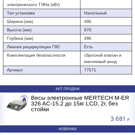
электрического ТЭНа (кВт)
" Установка ТЭН не предусмотрена
Тип установки
Напольный
Бойлеры косвенного нагрева Hajdu, принадлежащие серии ID S
Ширина (мм)
496
совместим с любыми отопительными котлами достаточно
сделать соответствующее подсоединение теплообменника. В
Высота (мм)
870
качестве управляющего элемента выступает автоматика котла,
Глубина (мм)
496
или датчик связанный с котлом, насос, или трехходовой клапан.
Лииния рециркуляции ГВС
Есть
Наличие термостата не предусмотрено. В качестве элемента
безопасности есть комбинированный сбросной и обратный
Комплектация безопастности
сбросной клапан и
клапан.
магниевый анод
Артикул
77571
ХИТ ПРОДАЖ
R
Весы электронные MERTECH M-ER
326 AC-15.2 до 15кг LCD, 2г, без
стойки
3 681
НОВИНКИ