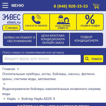
МЕНЮ
8 (846) 928-33-33
ЗАКАЗАТЬ ЗВОНОК
АКЦИИ И СКИДКИ
НАШ СЕРВИС
КЛИМАТА
ЦЕНА МОНТАЖА
ПОДБОР
ЗАЯВКА НА РЕМОНТ И
КОНДИЦИОНЕРА
КОНДИЦИОНЕРА
ОБСЛУЖИВАНИЕ
ОНЛАЙН ЗАКАЗ
Поиск товара по наименованию или артикулу
Главная
>
Отопительные приборы, котлы, бойлеры, насосы, фитинги,
краны, счетчики воды, автоматика
>
Водонагреватели бойлеры накопительные косвенного нагрева
воды
>
Hajdu
>
Бойлер Hajdu AD25 S