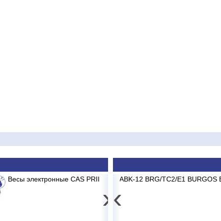
-15CD до 15 кг 2/5г
ASK ABK-12 BRG/TC2/E1 BURGOS BLACK
Картридж мех.
Сплит
›
‹
4 593
44 340