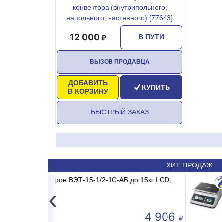
конвектора (внутрипольного,
напольного, настенного) [77643]
12 000
В ПУТИ
ВЫЗОВ ПРОДАВЦА
ДОБАВИТЬ
КУПИТЬ
В КОРЗИНУ
БЫСТРЫЙ ЗАКАЗ
ХИТ ПРОДАЖ
2-1С-АБ до 15кг LCD,
8 MDR/MB2/E1 MADRID INVERTER
Весы электронные CAS PRII 
Сплит-система AB
‹
4 906
50 590