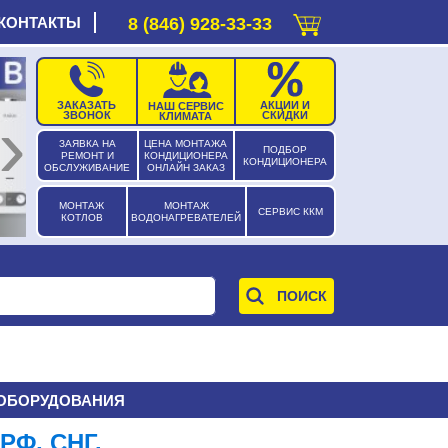
КОНТАКТЫ
8 (846) 928-33-33
ЗАКАЗАТЬ
АКЦИИ И
НАШ СЕРВИС
›
ЗВОНОК
СКИДКИ
КЛИМАТА
ЗАЯВКА НА
ЦЕНА МОНТАЖА
ПОДБОР
РЕМОНТ И
КОНДИЦИОНЕРА
КОНДИЦИОНЕРА
ОБСЛУЖИВАНИЕ
ОНЛАЙН ЗАКАЗ
МОНТАЖ
МОНТАЖ
СЕРВИС ККМ
КОТЛОВ
ВОДОНАГРЕВАТЕЛЕЙ
 ОБОРУДОВАНИЯ
РФ, СНГ.