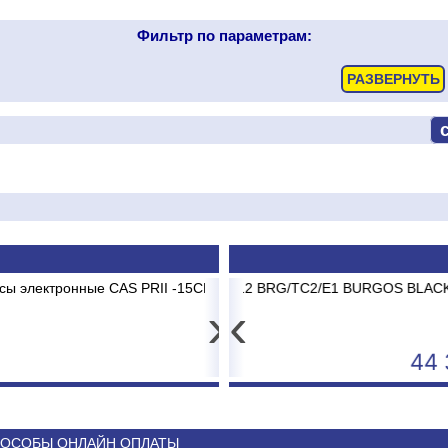
Фильтр по параметрам:
II -15CD до 15 кг 2/5г
ABASK ABK-12 BRG/TC2/E1 BURGOS BLACK
Картридж м
Сп
›
‹
4 593
44 340
ОСОБЫ ОНЛАЙН ОПЛАТЫ