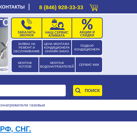
КОНТАКТЫ
8 (846) 928-33-33
ЗАКАЗАТЬ
АКЦИИ И
НАШ СЕРВИС
›
ЗВОНОК
СКИДКИ
КЛИМАТА
ЗАЯВКА НА
ЦЕНА МОНТАЖА
ПОДБОР
РЕМОНТ И
КОНДИЦИОНЕРА
КОНДИЦИОНЕРА
ОБСЛУЖИВАНИЕ
ОНЛАЙН ЗАКАЗ
МОНТАЖ
МОНТАЖ
СЕРВИС ККМ
КОТЛОВ
ВОДОНАГРЕВАТЕЛЕЙ
хонагреватели газовые
РФ, СНГ.