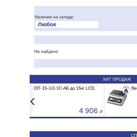
Наличие на складе:
Не найдено
ХИТ ПРОДАЖ
-1/2-1С-АБ до 15кг LCD,
V-18 MDR/MB2/E1 MADRID INVERTER
Весы электронные CAS PR
Сплит-система 
‹
4 906
50 590
СП