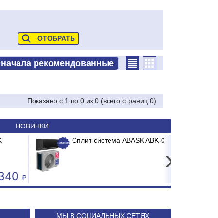
Показано с 1 по 0 из 0 (всего страниц 0)
НОВИНКИ
ех.очистки ITA PP-10 1-я ступень
лит-система ABASK ABK-07 BRG/TC2/E1 BURGOS BLACK
›
71.29
24 240
МЫ В СОЦИАЛЬНЫХ СЕТЯХ