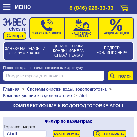
МЕНЮ
8 (846) 928-33-33
ЗАКАЗАТЬ ЗВОНОК
АКЦИИ И СКИДКИ
НАШ СЕРВИС
КЛИМАТА
ЦЕНА МОНТАЖА
ПОДБОР
ЗАЯВКА НА РЕМОНТ И
КОНДИЦИОНЕРА
КОНДИЦИОНЕРА
ОБСЛУЖИВАНИЕ
ОНЛАЙН ЗАКАЗ
Поиск товара по наименованию или артикулу
Главная
>
Системы очистки воды, водоподготовка
>
Комплектующие к водоподготовке
>
Atoll
КОМПЛЕКТУЮЩИЕ К ВОДОПОДГОТОВКЕ ATOLL
Фильтр по параметрам:
Торговая марка: