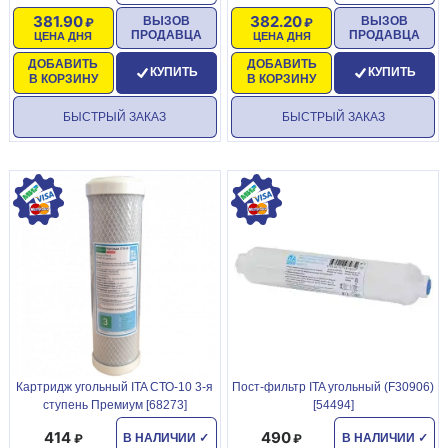
381.90
382.20
ВЫЗОВ
ВЫЗОВ
ПРОДАВЦА
ПРОДАВЦА
ЦЕНА ДНЯ
ЦЕНА ДНЯ
ДОБАВИТЬ
ДОБАВИТЬ
КУПИТЬ
КУПИТЬ
В КОРЗИНУ
В КОРЗИНУ
БЫСТРЫЙ ЗАКАЗ
БЫСТРЫЙ ЗАКАЗ
Картридж угольный ITA СТО-10 3-я
Пост-фильтр ITA угольный (F30906)
ступень Премиум [68273]
[54494]
414
490
В НАЛИЧИИ
✓
В НАЛИЧИИ
✓