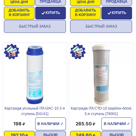
ПРОДАВЦА
ПРОДАВЦА
ЦЕНА ДНЯ
ЦЕНА ДНЯ
ДОБАВИТЬ
ДОБАВИТЬ
КУПИТЬ
КУПИТЬ
В КОРЗИНУ
В КОРЗИНУ
БЫСТРЫЙ ЗАКАЗ
БЫСТРЫЙ ЗАКАЗ
Картридж угольный ITA GAC-10 2-я
Картридж ITA СТО-10 (карбон-блок)
ступень [54141]
3-я ступень [76001]
198
265.50
В НАЛИЧИИ
✓
В НАЛИЧИИ
✓
192.10
249.60
ВЫЗОВ
ВЫЗОВ