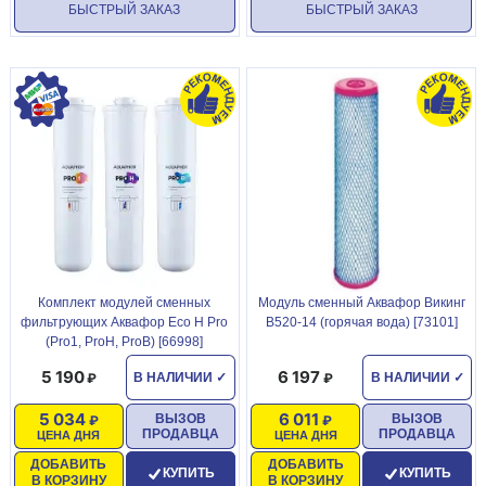
БЫСТРЫЙ ЗАКАЗ
БЫСТРЫЙ ЗАКАЗ
Комплект модулей сменных
Модуль сменный Аквафор Викинг
фильтрующих Аквафор Eco H Pro
B520-14 (горячая вода) [73101]
(Pro1, ProH, ProB) [66998]
5 190
6 197
В НАЛИЧИИ
✓
В НАЛИЧИИ
✓
5 034
6 011
ВЫЗОВ
ВЫЗОВ
ПРОДАВЦА
ПРОДАВЦА
ЦЕНА ДНЯ
ЦЕНА ДНЯ
ДОБАВИТЬ
ДОБАВИТЬ
КУПИТЬ
КУПИТЬ
В КОРЗИНУ
В КОРЗИНУ