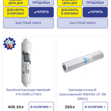
ПРОДАВЦА
ПРОДАВЦА
ЦЕНА ДНЯ
ЦЕНА ДНЯ
ДОБАВИТЬ
ДОБАВИТЬ
КУПИТЬ
КУПИТЬ
В КОРЗИНУ
В КОРЗИНУ
БЫСТРЫЙ ЗАКАЗ
БЫСТРЫЙ ЗАКАЗ
Линейный Картридж Аквабрайт
Картридж угольный
УГА-ЛАЙН [77087]
(прессованный) АКВАТЕК 10", ВВ
[58631]
406.30
390
В НАЛИЧИИ
✓
В НАЛИЧИИ
✓