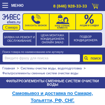
МЕНЮ
8 (846) 928-33-33
ЗАКАЗАТЬ ЗВОНОК
АКЦИИ И СКИДКИ
НАШ СЕРВИС
КЛИМАТА
ЦЕНА МОНТАЖА
ПОДБОР
ЗАЯВКА НА РЕМОНТ И
КОНДИЦИОНЕРА
КОНДИЦИОНЕРА
ОБСЛУЖИВАНИЕ
ОНЛАЙН ЗАКАЗ
Поиск товара по наименованию или артикулу
Главная
>
Системы очистки воды, водоподготовка
>
Фильтроэлементы сменные систем очистки воды
ФИЛЬТРОЭЛЕМЕНТЫ СМЕННЫЕ СИСТЕМ ОЧИСТКИ
ВОДЫ
Самовывоз и доставка по Самаре,
Тольятти, РФ, СНГ.