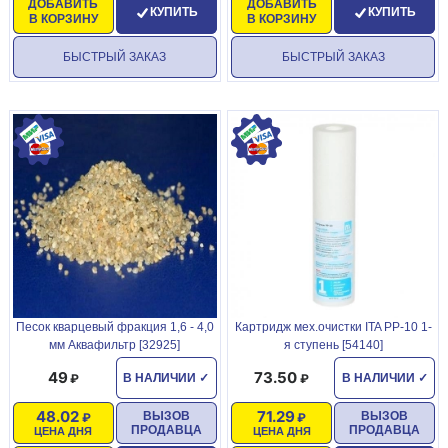
ДОБАВИТЬ
ДОБАВИТЬ
КУПИТЬ
КУПИТЬ
В КОРЗИНУ
В КОРЗИНУ
БЫСТРЫЙ ЗАКАЗ
БЫСТРЫЙ ЗАКАЗ
Песок кварцевый фракция 1,6 - 4,0
Картридж мех.очистки ITA PP-10 1-
мм Аквафильтр [32925]
я ступень [54140]
49
73.50
В НАЛИЧИИ
✓
В НАЛИЧИИ
✓
48.02
71.29
ВЫЗОВ
ВЫЗОВ
ПРОДАВЦА
ПРОДАВЦА
ЦЕНА ДНЯ
ЦЕНА ДНЯ