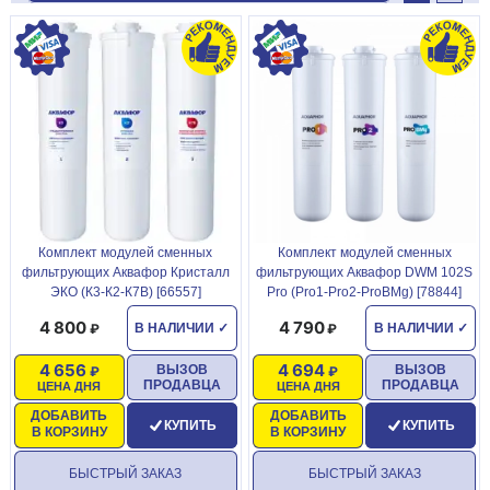
Комплект модулей сменных
Комплект модулей сменных
фильтрующих Аквафор Кристалл
фильтрующих Аквафор DWM 102S
ЭКО (К3-К2-К7В) [66557]
Pro (Pro1-Pro2-ProBMg) [78844]
4 800
4 790
В НАЛИЧИИ
✓
В НАЛИЧИИ
✓
4 656
4 694
ВЫЗОВ
ВЫЗОВ
ПРОДАВЦА
ПРОДАВЦА
ЦЕНА ДНЯ
ЦЕНА ДНЯ
ДОБАВИТЬ
ДОБАВИТЬ
КУПИТЬ
КУПИТЬ
В КОРЗИНУ
В КОРЗИНУ
БЫСТРЫЙ ЗАКАЗ
БЫСТРЫЙ ЗАКАЗ