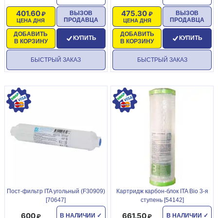
401.60
475.30
ВЫЗОВ
ВЫЗОВ
ПРОДАВЦА
ПРОДАВЦА
ЦЕНА ДНЯ
ЦЕНА ДНЯ
ДОБАВИТЬ
ДОБАВИТЬ
КУПИТЬ
КУПИТЬ
В КОРЗИНУ
В КОРЗИНУ
БЫСТРЫЙ ЗАКАЗ
БЫСТРЫЙ ЗАКАЗ
Пост-фильтр ITA угольный (F30909)
Картридж карбон-блок ITA Bio 3-я
[70647]
ступень [54142]
600
661.50
В НАЛИЧИИ
✓
В НАЛИЧИИ
✓