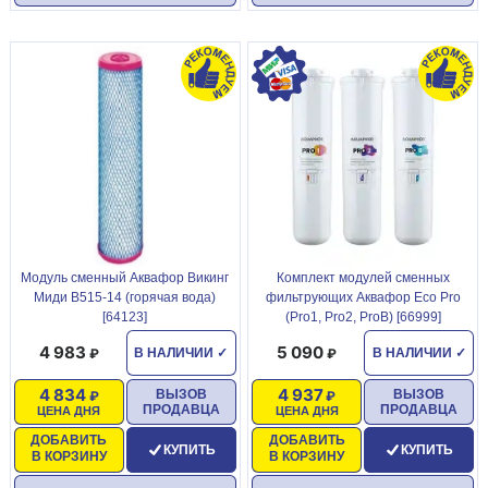
Модуль сменный Аквафор Викинг
Комплект модулей сменных
Миди B515-14 (горячая вода)
фильтрующих Аквафор Eco Pro
[64123]
(Pro1, Pro2, ProB) [66999]
4 983
5 090
В НАЛИЧИИ
✓
В НАЛИЧИИ
✓
4 834
4 937
ВЫЗОВ
ВЫЗОВ
ПРОДАВЦА
ПРОДАВЦА
ЦЕНА ДНЯ
ЦЕНА ДНЯ
ДОБАВИТЬ
ДОБАВИТЬ
КУПИТЬ
КУПИТЬ
В КОРЗИНУ
В КОРЗИНУ