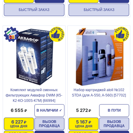
БЫСТРЫЙ ЗАКАЗ
БЫСТРЫЙ ЗАКАЗ
Комплект модулей сменных
Набор картриджей atoll №102
фильтрующих Аквафор DWM (К5-
STDА (для A-550, A-560) [57702]
К2-КО-100S-К7М) [66994]
6 555
5 272
В НАЛИЧИИ
✓
В ПУТИ
6 227
5 167
ВЫЗОВ
ВЫЗОВ
ПРОДАВЦА
ПРОДАВЦА
ЦЕНА ДНЯ
ЦЕНА ДНЯ