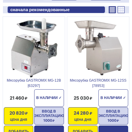
Мясорубка GASTROMIX MG-12B
Мясорубка GASTROMIX MG-12SS
[63297]
[78953]
21 460
25 030
В НАЛИЧИИ
✓
В НАЛИЧИИ
✓
ВВОД В
ВВОД В
20 820
24 280
ЭКСПЛУАТАЦИЮ
ЭКСПЛУАТАЦИЮ
ЦЕНА ДНЯ
ЦЕНА ДНЯ
1000
1000
ДОБАВИТЬ
ДОБАВИТЬ