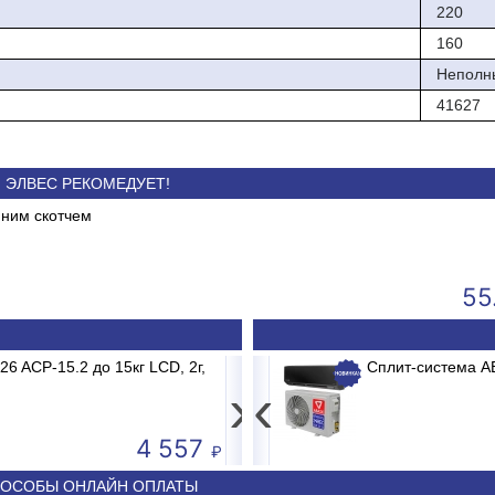
220
160
Неполн
41627
ЭЛВЕС РЕКОМЕДУЕТ!
нним скотчем
Всегда в наличии промышленные
Холодильное и мороз
е
электронные весы для склада и
оборудование. Сохрани 
магазина!
продуктов
55
B2/E1 MADRID INVERTER
 ACP-15.2 до 15кг LCD, 2г,
Весы электронные MERTECH M-ER 3
Сплит-система 
›
‹
4 557
50 590
ОСОБЫ ОНЛАЙН ОПЛАТЫ