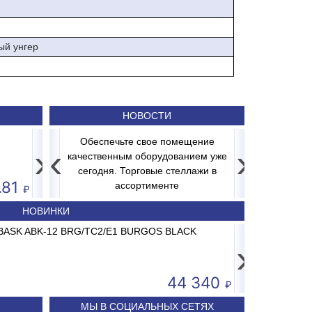
ый унгер
НОВОСТИ
Салатник 5" 127 мм, сине-коричневый "Corone
Обеспечьте свое помещение
›
‹
›
ильное
качественным оборудованием уже
свежесть
Распродажа 
сегодня. Торговые стеллажи в
.81
ассортименте
НОВИНКИ
26 AC-15.2 до 15кг LCD, 2г, без стойки
ABASK ABK-12 BRG/TC2/E1 BURGOS BLACK
Принтер штрих-кода 
Сплит-систем
›
3 681
44 340
МЫ В СОЦИАЛЬНЫХ СЕТЯХ