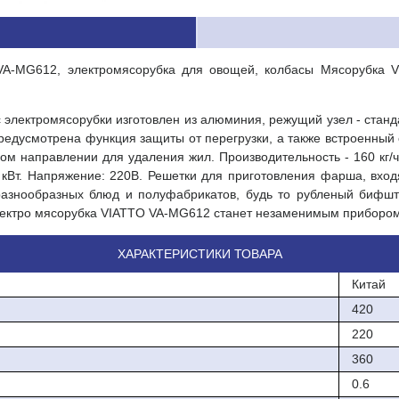
VA-MG612, электромясорубка для овощей, колбасы Мясорубка 
 электромясорубки изготовлен из алюминия, режущий узел - станд
Предусмотрена функция защиты от перегрузки, а также встроенный
ом направлении для удаления жил. Производительность - 160 кг/ча
6 кВт. Напряжение: 220В. Решетки для приготовления фарша, вхо
азнообразных блюд и полуфабрикатов, будь то рубленый бифшт
лектро мясорубка VIATTO VA-MG612 станет незаменимым прибором 
ХАРАКТЕРИСТИКИ ТОВАРА
Китай
420
220
360
0.6