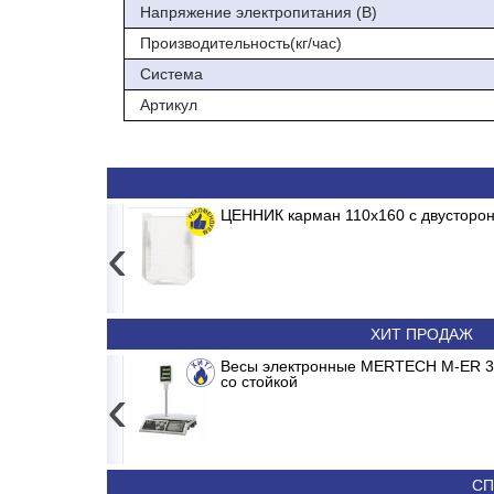
Напряжение электропитания (В)
Производительность(кг/час)
Система
Артикул
ЦЕННИК карман 110х160 с двусторо
‹
Тепло в ваш дом по выгодной цен
3 543
ХИТ ПРОДАЖ
ERTER
Сплит-система ABASK ABK/INV-18 MDR/M
Весы электронные MERTECH M-ER 326
со стойкой
‹
24 790
36 090
СП