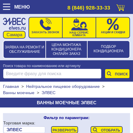
МЕНЮ
8 (846) 928-33-33
ЗАКАЗАТЬ ЗВОНОК
АКЦИИ И СКИДКИ
НАШ СЕРВИС
КЛИМАТА
ЦЕНА МОНТАЖА
ПОДБОР
ЗАЯВКА НА РЕМОНТ И
КОНДИЦИОНЕРА
КОНДИЦИОНЕРА
ОБСЛУЖИВАНИЕ
ОНЛАЙН ЗАКАЗ
Поиск товара по наименованию или артикулу
Главная
>
Нейтральное пищевое оборудование
>
Ванны моечные
>
ЭЛВЕС
ВАННЫ МОЕЧНЫЕ ЭЛВЕС
Фильтр по параметрам:
Торговая марка: