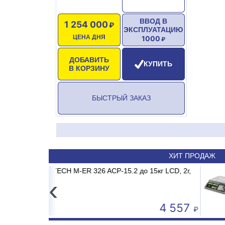
ВВОД В
1 254 000
ЭКСПЛУАТАЦИЮ
ЦЕНА ДНЯ
1000
ДОБАВИТЬ
КУПИТЬ
В КОРЗИНУ
БЫСТРЫЙ ЗАКАЗ
ХИТ ПРОДАЖ
P-15.2 до 15кг LCD, 2г,
NV-18 MDR/MB2/E1 MADRID INVERTER
Весы электронные MERTEC
Сплит-система
без стойки
‹
4 557
50 590