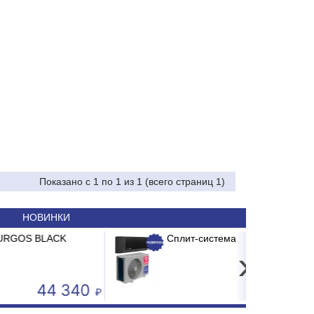
Показано с 1 по 1 из 1 (всего страниц 1)
НОВИНКИ
их-кода Poscenter TT-310 USE (300 dpi)
плит-система ABASK ABK-07 BRG/TC2/E1 BURGOS BLACK
Ethernet
›
21 500
24 240