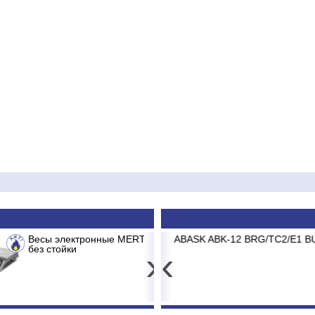
H M-ER 326 AC-15.2 до 15кг LCD, 2г,
 ABASK ABK-12 BRG/TC2/E1 BURGOS BLACK
Принтер штр
С
USB+Serial+
›
‹
3 681
44 340