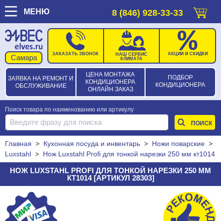
МЕНЮ
8 (846) 928-33-33
ЗАКАЗАТЬ ЗВОНОК
АКЦИИ И СКИДКИ
НАШ СЕРВИС
КЛИМАТА
ЦЕНА МОНТАЖА
ПОДБОР
ЗАЯВКА НА РЕМОНТ И
КОНДИЦИОНЕРА
КОНДИЦИОНЕРА
ОБСЛУЖИВАНИЕ
ОНЛАЙН ЗАКАЗ
Поиск товара по наименованию или артикулу
Главная
>
Кухонная посуда и инвентарь
>
Ножи поварские
>
Luxstahl
>
Нож Luxstahl Profi для тонкой нарезки 250 мм кт1014
НОЖ LUXSTAHL PROFI ДЛЯ ТОНКОЙ НАРЕЗКИ 250 ММ
КТ1014 [АРТИКУЛ 28303]