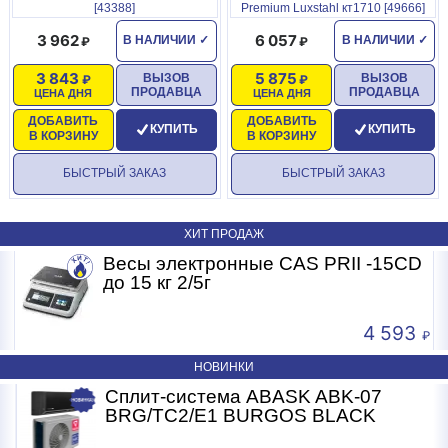
[43388]
Premium Luxstahl кт1710 [49666]
3 962
6 057
В НАЛИЧИИ
✓
В НАЛИЧИИ
✓
3 843
5 875
ВЫЗОВ
ВЫЗОВ
ПРОДАВЦА
ПРОДАВЦА
ЦЕНА ДНЯ
ЦЕНА ДНЯ
ДОБАВИТЬ
ДОБАВИТЬ
КУПИТЬ
КУПИТЬ
В КОРЗИНУ
В КОРЗИНУ
БЫСТРЫЙ ЗАКАЗ
БЫСТРЫЙ ЗАКАЗ
ХИТ ПРОДАЖ
Весы электронные CAS PRII -15CD
Б
до 15 кг 2/5г
4 593
НОВИНКИ
Сплит-система ABASK ABK-07
BRG/TC2/E1 BURGOS BLACK