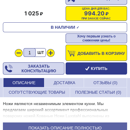
ЦЕНА ДНЯ ДЛЯ ВАС:
1 025
994.20
ПРИ ЗАКАЗЕ СЕЙЧАС
В НАЛИЧИИ
✓
Хочу первым узнать о
снижении цены!
ШТ
ДОБАВИТЬ В КОРЗИНУ
ЗАКАЗАТЬ
КУПИТЬ
КОНСУЛЬТАЦИЮ
ОПИСАНИЕ
ДОСТАВКА
ОТЗЫВЫ (0)
СОПУТСТВУЮЩИЕ ТОВАРЫ
ПОЛЕЗНЫЕ СТАТЬИ (0)
Ножи являются незаменимым элементом кухни. Мы
предлагаем широкий ассортимент профессиональных
поварских ножей.Кованые Ножи Luxstahl выполнены из
высококачественной нержавеющей стали, отличаются
стабильным высоким немецким качеством, современным
ПОКАЗАТЬ ОПИСАНИЕ ПОЛНОСТЬЮ