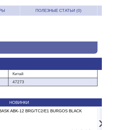
РЫ
ПОЛЕЗНЫЕ СТАТЬИ (0)
Китай
47273
НОВИНКИ
26 AC-15.2 до 15кг LCD, 2г, без стойки
ABASK ABK-12 BRG/TC2/E1 BURGOS BLACK
Принтер штрих-кода 
Сплит-систем
›