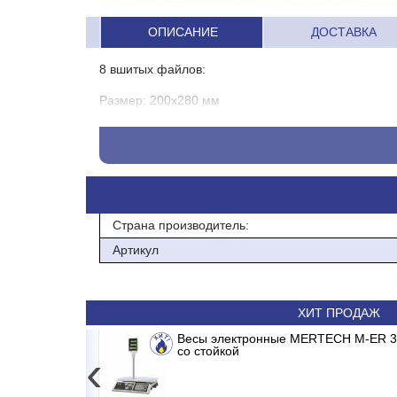
ОПИСАНИЕ
ДОСТАВКА
8 вшитых файлов:
Размер: 200х280 мм
Материал: кожзам
Папка для меню большая темное дерево
Артикул: кт1625
Страна производитель:
Артикул
ХИТ ПРОДАЖ
ERTER
Сплит-система ABASK ABK/INV-18 MDR/M
Весы электронные MERTECH M-ER 326
со стойкой
‹