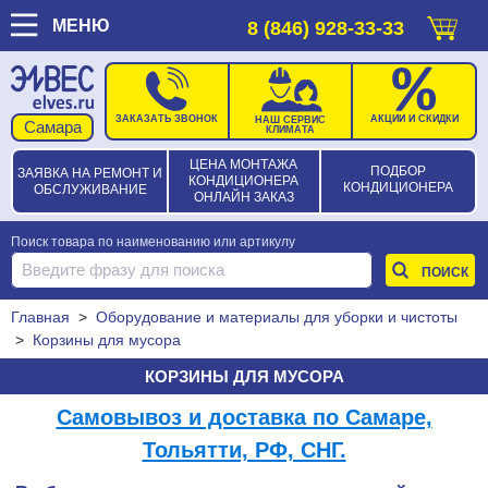
МЕНЮ
8 (846) 928-33-33
ЗАКАЗАТЬ ЗВОНОК
АКЦИИ И СКИДКИ
НАШ СЕРВИС
КЛИМАТА
ЦЕНА МОНТАЖА
ПОДБОР
ЗАЯВКА НА РЕМОНТ И
КОНДИЦИОНЕРА
КОНДИЦИОНЕРА
ОБСЛУЖИВАНИЕ
ОНЛАЙН ЗАКАЗ
Поиск товара по наименованию или артикулу
Главная
>
Оборудование и материалы для уборки и чистоты
>
Корзины для мусора
КОРЗИНЫ ДЛЯ МУСОРА
Самовывоз и доставка по Самаре,
Тольятти, РФ, СНГ.