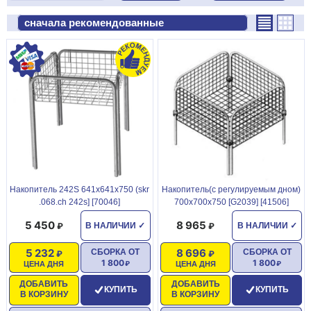
Накопитель 242S 641x641x750 (skr
Накопитель(с регулируемым дном)
.068.ch 242s] [70046]
700x700x750 [G2039] [41506]
5 450
8 965
В НАЛИЧИИ
✓
В НАЛИЧИИ
✓
5 232
8 696
СБОРКА ОТ
СБОРКА ОТ
1 800
1 800
ЦЕНА ДНЯ
ЦЕНА ДНЯ
ДОБАВИТЬ
ДОБАВИТЬ
КУПИТЬ
КУПИТЬ
В КОРЗИНУ
В КОРЗИНУ