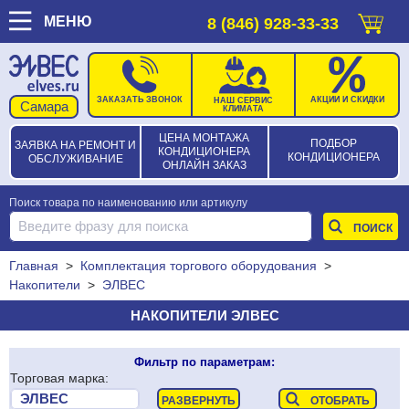
МЕНЮ
8 (846) 928-33-33
ЗАКАЗАТЬ ЗВОНОК
АКЦИИ И СКИДКИ
НАШ СЕРВИС
КЛИМАТА
ЦЕНА МОНТАЖА
ПОДБОР
ЗАЯВКА НА РЕМОНТ И
КОНДИЦИОНЕРА
КОНДИЦИОНЕРА
ОБСЛУЖИВАНИЕ
ОНЛАЙН ЗАКАЗ
Поиск товара по наименованию или артикулу
Главная
>
Комплектация торгового оборудования
>
Накопители
>
ЭЛВЕС
НАКОПИТЕЛИ ЭЛВЕС
Фильтр по параметрам:
Торговая марка: