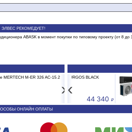
ЭЛВЕС РЕКОМЕДУЕТ!
т покупки по типовому проекту (от 8 до 10 кВт, трасса до 3 м)
Обеспечьте свое п
ные
Холодильное и морозильное
качественным оборуд
 и
оборудование. Сохрани свежесть
сегодня. Торговые с
продуктов
22
ассортимен
6 AC-15.2 до 15кг LCD, 2г,
12 BRG/TC2/E1 BURGOS BLACK
Принтер штрих-кода Poscenter T
Сплит-систем
›
‹
3 681
44 340
ОСОБЫ ОНЛАЙН ОПЛАТЫ