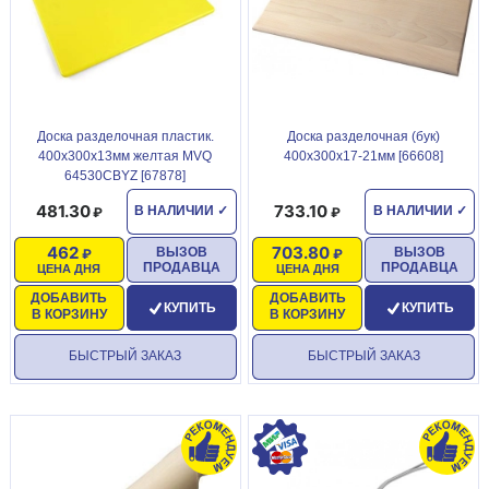
Доска разделочная пластик.
Доска разделочная (бук)
400х300х13мм желтая MVQ
400х300х17-21мм [66608]
64530CBYZ [67878]
481.30
733.10
В НАЛИЧИИ
✓
В НАЛИЧИИ
✓
462
703.80
ВЫЗОВ
ВЫЗОВ
ПРОДАВЦА
ПРОДАВЦА
ЦЕНА ДНЯ
ЦЕНА ДНЯ
ДОБАВИТЬ
ДОБАВИТЬ
КУПИТЬ
КУПИТЬ
В КОРЗИНУ
В КОРЗИНУ
БЫСТРЫЙ ЗАКАЗ
БЫСТРЫЙ ЗАКАЗ