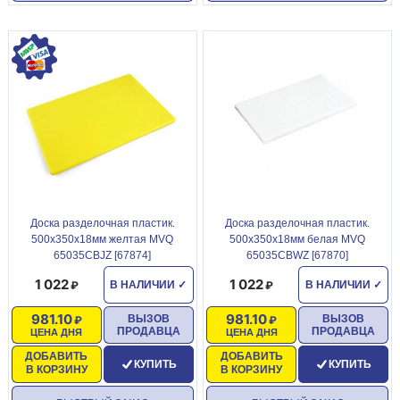
Доска разделочная пластик.
Доска разделочная пластик.
500х350х18мм желтая MVQ
500х350х18мм белая MVQ
65035CBJZ [67874]
65035CBWZ [67870]
1 022
1 022
В НАЛИЧИИ
✓
В НАЛИЧИИ
✓
981.10
981.10
ВЫЗОВ
ВЫЗОВ
ПРОДАВЦА
ПРОДАВЦА
ЦЕНА ДНЯ
ЦЕНА ДНЯ
ДОБАВИТЬ
ДОБАВИТЬ
КУПИТЬ
КУПИТЬ
В КОРЗИНУ
В КОРЗИНУ