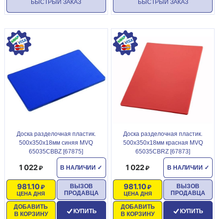
БЫСТРЫЙ ЗАКАЗ
БЫСТРЫЙ ЗАКАЗ
Доска разделочная пластик.
Доска разделочная пластик.
500х350х18мм синяя MVQ
500х350х18мм красная MVQ
65035CBBZ [67875]
65035CBRZ [67873]
1 022
1 022
В НАЛИЧИИ
✓
В НАЛИЧИИ
✓
981.10
981.10
ВЫЗОВ
ВЫЗОВ
ПРОДАВЦА
ПРОДАВЦА
ЦЕНА ДНЯ
ЦЕНА ДНЯ
ДОБАВИТЬ
ДОБАВИТЬ
КУПИТЬ
КУПИТЬ
В КОРЗИНУ
В КОРЗИНУ