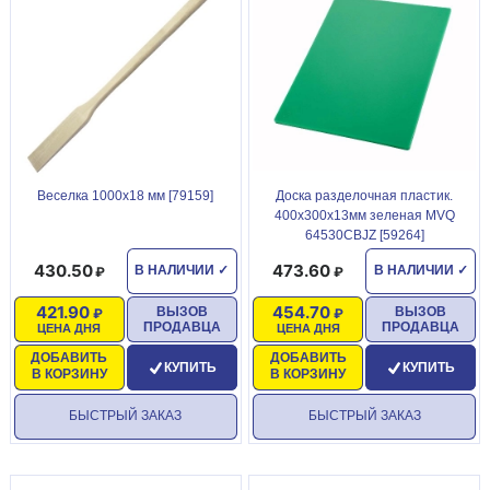
Веселка 1000х18 мм [79159]
Доска разделочная пластик.
400х300х13мм зеленая MVQ
64530CBJZ [59264]
430.50
473.60
В НАЛИЧИИ
✓
В НАЛИЧИИ
✓
421.90
454.70
ВЫЗОВ
ВЫЗОВ
ПРОДАВЦА
ПРОДАВЦА
ЦЕНА ДНЯ
ЦЕНА ДНЯ
ДОБАВИТЬ
ДОБАВИТЬ
КУПИТЬ
КУПИТЬ
В КОРЗИНУ
В КОРЗИНУ
БЫСТРЫЙ ЗАКАЗ
БЫСТРЫЙ ЗАКАЗ