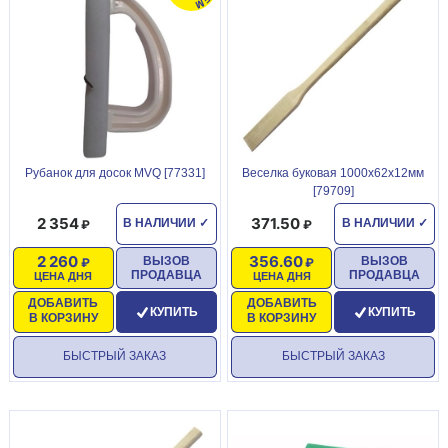
Рубанок для досок MVQ [77331]
Веселка буковая 1000х62х12мм
[79709]
2 354
371.50
В НАЛИЧИИ
✓
В НАЛИЧИИ
✓
2 260
356.60
ВЫЗОВ
ВЫЗОВ
ПРОДАВЦА
ПРОДАВЦА
ЦЕНА ДНЯ
ЦЕНА ДНЯ
ДОБАВИТЬ
ДОБАВИТЬ
КУПИТЬ
КУПИТЬ
В КОРЗИНУ
В КОРЗИНУ
БЫСТРЫЙ ЗАКАЗ
БЫСТРЫЙ ЗАКАЗ