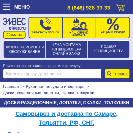
МЕНЮ
8 (846) 928-33-33
ЗАКАЗАТЬ ЗВОНОК
АКЦИИ И СКИДКИ
НАШ СЕРВИС
КЛИМАТА
ЦЕНА МОНТАЖА
ПОДБОР
ЗАЯВКА НА РЕМОНТ И
КОНДИЦИОНЕРА
КОНДИЦИОНЕРА
ОБСЛУЖИВАНИЕ
ОНЛАЙН ЗАКАЗ
Поиск товара по наименованию или артикулу
Главная
>
Кухонная посуда и инвентарь
>
Доски разделочные, лопатки, скалки, толкушки
ДОСКИ РАЗДЕЛОЧНЫЕ, ЛОПАТКИ, СКАЛКИ, ТОЛКУШКИ
Самовывоз и доставка по Самаре,
Тольятти, РФ, СНГ.