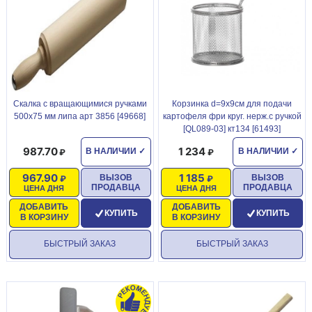
Скалка с вращающимися ручками
Корзинка d=9х9см для подачи
500х75 мм липа арт 3856 [49668]
картофеля фри круг. нерж.с ручкой
[QL089-03] кт134 [61493]
987.70
1 234
В НАЛИЧИИ
✓
В НАЛИЧИИ
✓
967.90
1 185
ВЫЗОВ
ВЫЗОВ
ПРОДАВЦА
ПРОДАВЦА
ЦЕНА ДНЯ
ЦЕНА ДНЯ
ДОБАВИТЬ
ДОБАВИТЬ
КУПИТЬ
КУПИТЬ
В КОРЗИНУ
В КОРЗИНУ
БЫСТРЫЙ ЗАКАЗ
БЫСТРЫЙ ЗАКАЗ